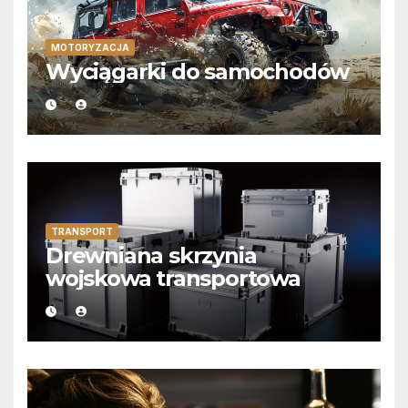
MOTORYZACJA
Wyciągarki do samochodów
TRANSPORT
Drewniana skrzynia
wojskowa transportowa