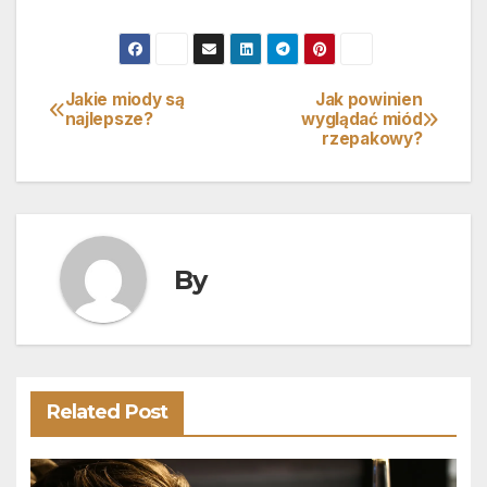
Jakie miody są
Jak powinien
Nawigacja
najlepsze?
wyglądać miód
rzepakowy?
wpisu
By
Related Post