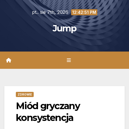
Skip
pt.. sie 7th, 2026
to
12:42:52 PM
content
Jump
ZDROWIE
Miód gryczany
konsystencja