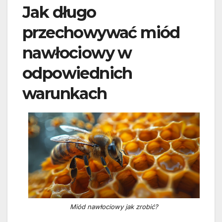
Jak długo
przechowywać miód
nawłociowy w
odpowiednich
warunkach
Miód nawłociowy jak zrobić?