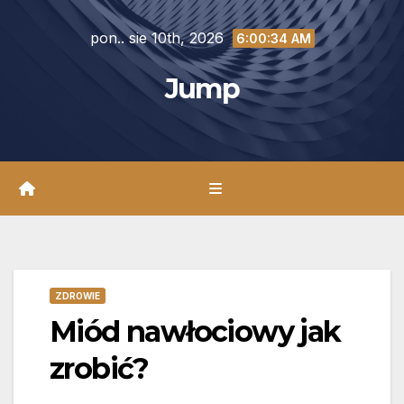
Skip
pon.. sie 10th, 2026
to
6:00:36 AM
content
Jump
ZDROWIE
Miód nawłociowy jak
zrobić?