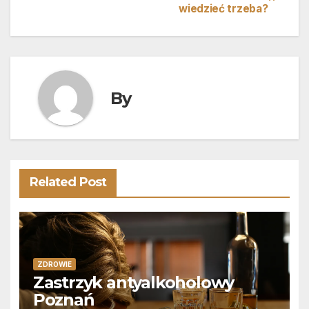
wiedzieć trzeba?
wpisu
By
Related Post
ZDROWIE
Zastrzyk antyalkoholowy
Poznań