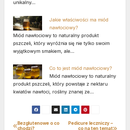
unikalny…
Jakie właściwości ma miód
nawłociowy?
Miód nawłociowy to naturalny produkt
pszczeli, który wyróżnia się nie tylko swoim
wyjątkowym smakiem, ale…
Co to jest miód nawłociowy?
Miód nawłociowy to naturalny
produkt pszczeli, który powstaje z nektaru
kwiatów nawłoci, rośliny znanej ze…
Bezglutenowe o co
Pedicure leczniczy –
Nawigacja
chodzi?
co na ten temat