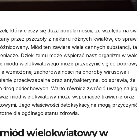
eli, który cieszy się dużą popularnością ze względu na sw
zany przez pszczoły z nektaru różnych kwiatów, co sprawi
różnicowany. Miód ten zawiera wiele cennych substancji, ta
tleniacze. Dzięki temu może wspierać nasz organizm w wal
ie miodu wielokwiatowego może przyczynić się do popraw
resie wzmożonej zachorowalności na choroby wirusowe i
łanie przeciwzapalne oraz antybakteryjne, co sprawia, że
ch dróg oddechowych. Warto również zwrócić uwagę na je
waż miód wielokwiatowy może wspomagać trawienie oraz
kowymi. Jego właściwości detoksykacyjne mogą przyczynić
stotne dla ogólnego stanu zdrowia.
 miód wielokwiatowy w