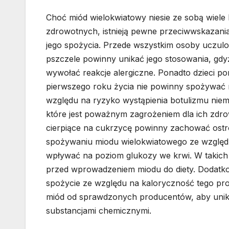
Choć miód wielokwiatowy niesie ze sobą wiele 
zdrowotnych, istnieją pewne przeciwwskazani
jego spożycia. Przede wszystkim osoby uczul
pszczele powinny unikać jego stosowania, gd
wywołać reakcje alergiczne. Ponadto dzieci pon
pierwszego roku życia nie powinny spożywać
względu na ryzyko wystąpienia botulizmu nie
które jest poważnym zagrożeniem dla ich zdro
cierpiące na cukrzycę powinny zachować ost
spożywaniu miodu wielokwiatowego ze względ
wpływać na poziom glukozy we krwi. W takich 
przed wprowadzeniem miodu do diety. Dodatko
spożycie ze względu na kaloryczność tego prod
miód od sprawdzonych producentów, aby uni
substancjami chemicznymi.