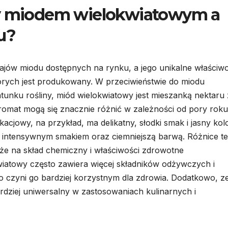
zy miodem wielokwiatowym a
u?
zajów miodu dostępnych na rynku, a jego unikalne właściwo
tórych jest produkowany. W przeciwieństwie do miodu
unku rośliny, miód wielokwiatowy jest mieszanką nektaru 
aromat mogą się znacznie różnić w zależności od pory roku
acjowy, na przykład, ma delikatny, słodki smak i jasny kolo
ę intensywnym smakiem oraz ciemniejszą barwą. Różnice te
kże na skład chemiczny i właściwości zdrowotne
iatowy często zawiera więcej składników odżywczych i
co czyni go bardziej korzystnym dla zdrowia. Dodatkowo, z
dziej uniwersalny w zastosowaniach kulinarnych i