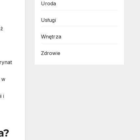
Uroda
Usługi
eż
Wnętrza
Zdrowie
rynat
y w
 i
a?