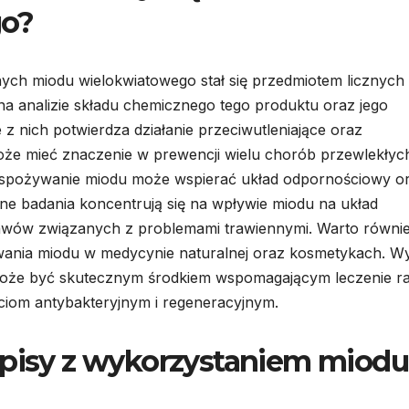
go?
nych miodu wielokwiatowego stał się przedmiotem licznych
na analizie składu chemicznego tego produktu oraz jego
z nich potwierdza działanie przeciwutleniające oraz
że mieć znaczenie w prewencji wielu chorób przewlekłyc
e spożywanie miodu może wspierać układ odpornościowy o
ne badania koncentrują się na wpływie miodu na układ
jawów związanych z problemami trawiennymi. Warto równi
ania miodu w medycynie naturalnej oraz kosmetykach. Wy
 może być skutecznym środkiem wspomagającym leczenie r
ciom antybakteryjnym i regeneracyjnym.
episy z wykorzystaniem miodu