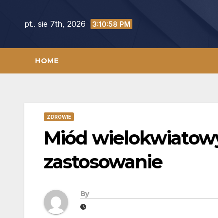
Skip
to
pt.. sie 7th, 2026
3:10:59 PM
content
HOME
ZDROWIE
Miód wielokwiatowy
zastosowanie
By