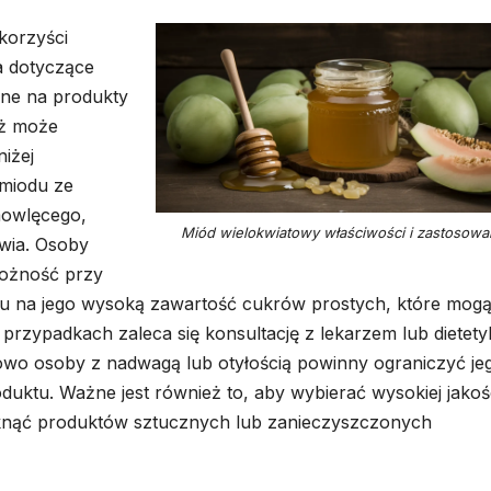
korzyści
a dotyczące
one na produkty
yż może
iżej
 miodu ze
mowlęcego,
Miód wielokwiatowy właściwości i zastosowa
wia. Osoby
rożność przy
u na jego wysoką zawartość cukrów prostych, które mog
przypadkach zaleca się konsultację z lekarzem lub dietet
wo osoby z nadwagą lub otyłością powinny ograniczyć je
uktu. Ważne jest również to, aby wybierać wysokiej jakoś
knąć produktów sztucznych lub zanieczyszczonych