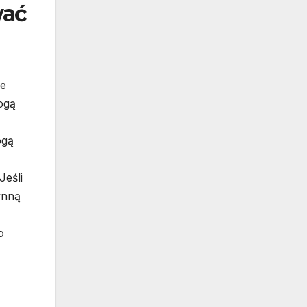
wać
ie
ogą
ogą
Jeśli
ynną
o