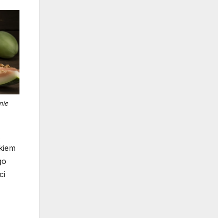
nie
ą
ykiem
go
ci