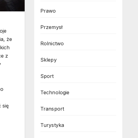
Prawo
Przemysł
oje
a, że
Rolnictwo
kich
ce z
Sklepy
y
Sport
go
Technologie
 się
Transport
Turystyka