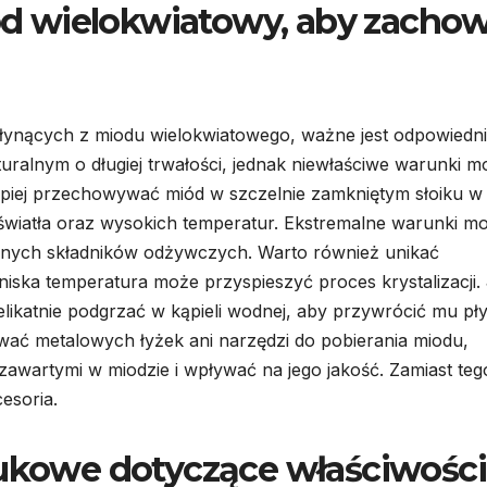
d wielokwiatowy, aby zacho
płynących z miodu wielokwiatowego, ważne jest odpowiedn
uralnym o długiej trwałości, jednak niewłaściwe warunki m
lepiej przechowywać miód w szczelnie zamkniętym słoiku w
 światła oraz wysokich temperatur. Ekstremalne warunki m
cennych składników odżywczych. Warto również unikać
ka temperatura może przyspieszyć proces krystalizacji. 
delikatnie podgrzać w kąpieli wodnej, aby przywrócić mu pł
ywać metalowych łyżek ani narzędzi do pobierania miodu,
wartymi w miodzie i wpływać na jego jakość. Zamiast teg
esoria.
aukowe dotyczące właściwości