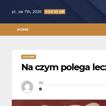
Skip
to
pt.. sie 7th, 2026
9:56:31 AM
content
HOME
ZDROWIE
Na czym polega lec
By