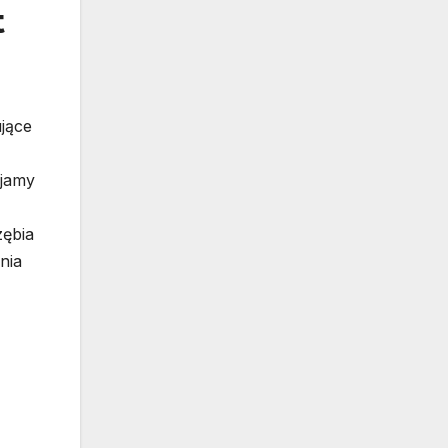
t
jące
 jamy
zębia
nia