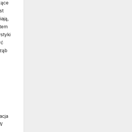
zące
st
ają,
item
styki
yć
 ząb
acja
 W