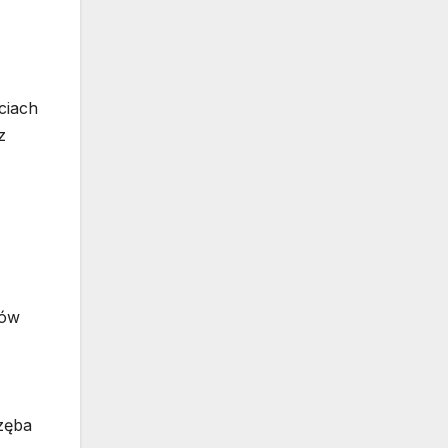
ciach
z
mów
 zęba