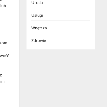
Uroda
lub
Usługi
Wnętrza
Zdrowie
ikom
.
iwość
z
 im