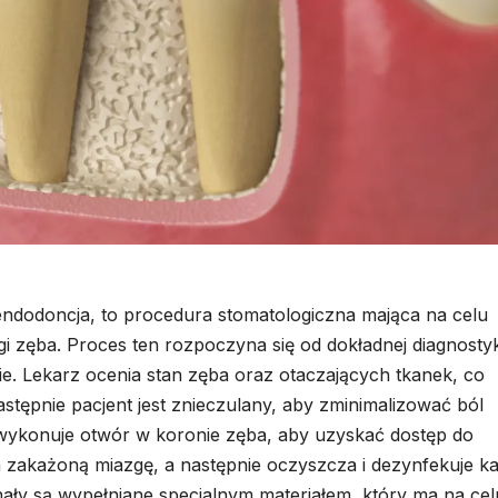
ndodoncja, to procedura stomatologiczna mająca na celu
i zęba. Proces ten rozpoczyna się od dokładnej diagnostyk
e. Lekarz ocenia stan zęba oraz otaczających tkanek, co
tępnie pacjent jest znieczulany, aby zminimalizować ból
 wykonuje otwór w koronie zęba, aby uzyskać dostęp do
zakażoną miazgę, a następnie oczyszcza i dezynfekuje k
ły są wypełniane specjalnym materiałem, który ma na cel