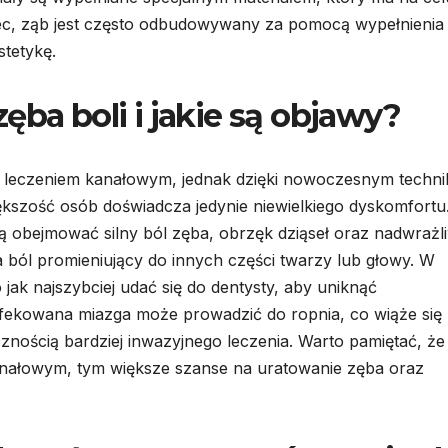
c, ząb jest często odbudowywany za pomocą wypełnienia 
stetykę.
ęba boli i jakie są objawy?
z leczeniem kanałowym, jednak dzięki nowoczesnym techn
kszość osób doświadcza jedynie niewielkiego dyskomfortu
obejmować silny ból zęba, obrzęk dziąseł oraz nadwrażl
na ból promieniujący do innych części twarzy lub głowy. W
ak najszybciej udać się do dentysty, aby uniknąć
nfekowana miazga może prowadzić do ropnia, co wiąże się 
nością bardziej inwazyjnego leczenia. Warto pamiętać, że
 kanałowym, tym większe szanse na uratowanie zęba oraz