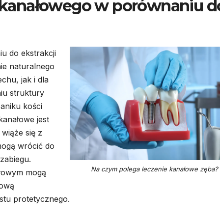
ia kanałowego w porównaniu d
u do ekstrakcji
ie naturalnego
chu, jak i dla
iu struktury
zaniku kości
kanałowe jest
 wiąże się z
mogą wrócić do
zabiegu.
Na czym polega leczenie kanałowe zęba?
ałowym mogą
dową
stu protetycznego.