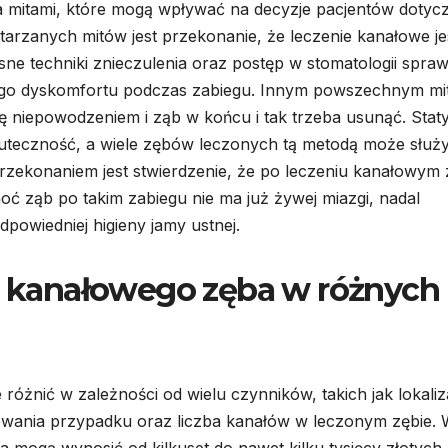
a mitami, które mogą wpływać na decyzje pacjentów dotyc
tarzanych mitów jest przekonanie, że leczenie kanałowe je
e techniki znieczulenia oraz postęp w stomatologii sprawi
ego dyskomfortu podczas zabiegu. Innym powszechnym m
ię niepowodzeniem i ząb w końcu i tak trzeba usunąć. Staty
uteczność, a wiele zębów leczonych tą metodą może służ
przekonaniem jest stwierdzenie, że po leczeniu kanałowym
Choć ząb po takim zabiegu nie ma już żywej miazgi, nadal
powiedniej higieny jamy ustnej.
ia kanałowego zęba w różnych
różnić w zależności od wielu czynników, takich jak lokaliz
kowania przypadku oraz liczba kanałów w leczonym zębie.
 mogą wynosić od kilkuset do nawet kilku tysięcy złotych.