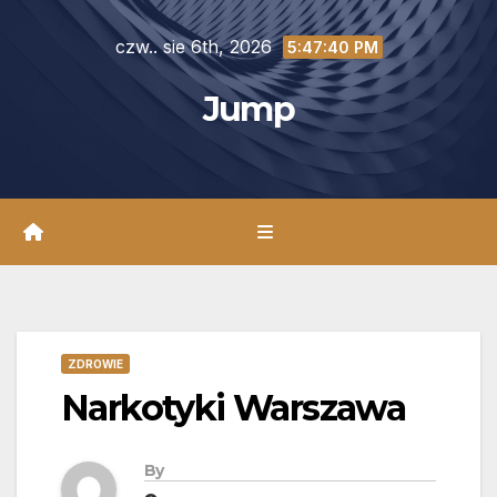
Skip
czw.. sie 6th, 2026
to
5:47:42 PM
content
Jump
ZDROWIE
Narkotyki Warszawa
By