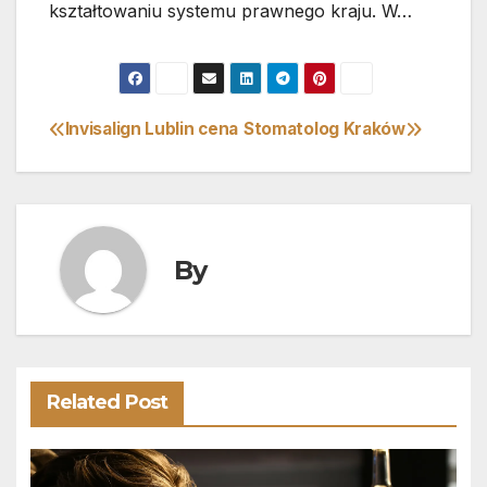
kształtowaniu systemu prawnego kraju. W…
Invisalign Lublin cena
Stomatolog Kraków
Nawigacja
wpisu
By
Related Post