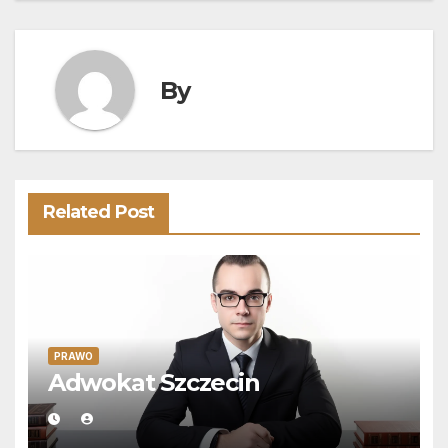
By
Related Post
PRAWO
Adwokat Szczecin