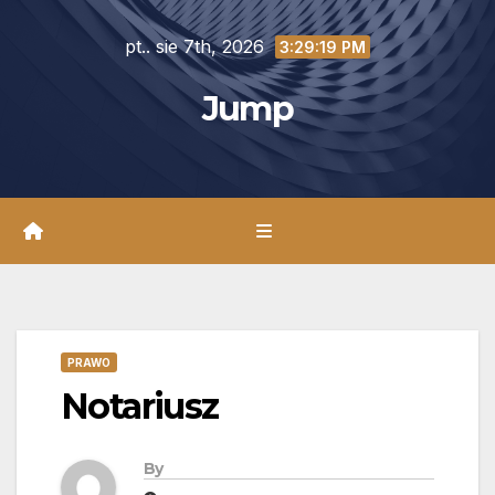
Skip
pt.. sie 7th, 2026
to
3:29:20 PM
content
Jump
PRAWO
Notariusz
By