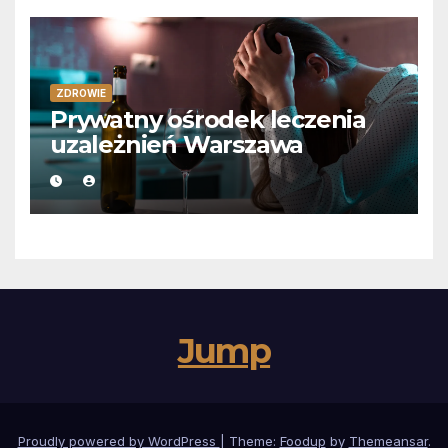
ZDROWIE
Prywatny ośrodek leczenia
uzależnień Warszawa
Jump
Proudly powered by WordPress
|
Theme:
Foodup
by
Themeansar
.