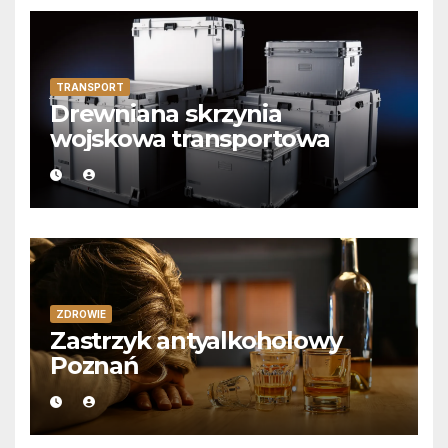
TRANSPORT
Drewniana skrzynia
wojskowa transportowa
ZDROWIE
Zastrzyk antyalkoholowy
Poznań