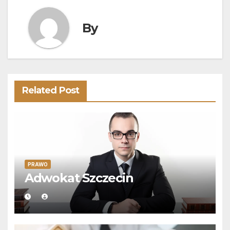
By
Related Post
PRAWO
Adwokat Szczecin