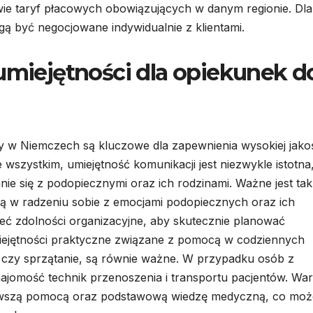
wie taryf płacowych obowiązujących w danym regionie. Dla
ą być negocjowane indywidualnie z klientami.
 umiejętności dla opiekunek d
 w Niemczech są kluczowe dla zapewnienia wysokiej jako
 wszystkim, umiejętność komunikacji jest niezwykle istotna
e się z podopiecznymi oraz ich rodzinami. Ważne jest ta
gają w radzeniu sobie z emocjami podopiecznych oraz ich
eć zdolności organizacyjne, aby skutecznie planować
iejętności praktyczne związane z pomocą w codziennych
 czy sprzątanie, są równie ważne. W przypadku osób z
najomość technik przenoszenia i transportu pacjentów. War
ierwszą pomocą oraz podstawową wiedzę medyczną, co moż