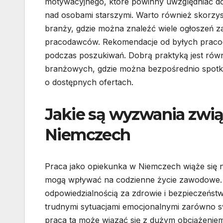
motywacyjnego, które powinny uwzględniać do
nad osobami starszymi. Warto również skorzys
branży, gdzie można znaleźć wiele ogłoszeń z
pracodawców. Rekomendacje od byłych prac
podczas poszukiwań. Dobrą praktyką jest rów
branżowych, gdzie można bezpośrednio spotkać 
o dostępnych ofertach.
Jakie są wyzwania zwią
Niemczech
Praca jako opiekunka w Niemczech wiąże się ni
mogą wpływać na codzienne życie zawodowe. 
odpowiedzialnością za zdrowie i bezpieczeńst
trudnymi sytuacjami emocjonalnymi zarówno sw
praca ta może wiązać się z dużym obciążenie