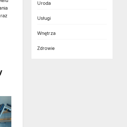
ielu
Uroda
ania
oraz
Usługi
Wnętrza
Zdrowie
w