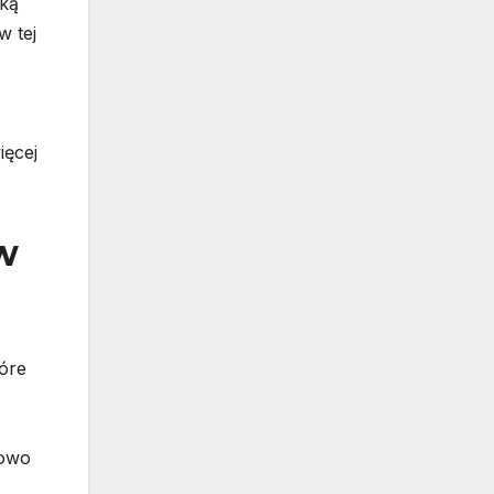
eką
w tej
ięcej
w
tóre
kowo