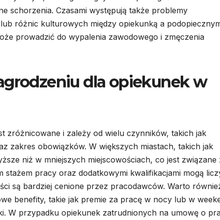
żne schorzenia. Czasami występują także problemy
j lub różnic kulturowych między opiekunką a podopiecznym
może prowadzić do wypalenia zawodowego i zmęczenia
agrodzeniu dla opiekunek w
 zróżnicowane i zależy od wielu czynników, takich jak
az zakres obowiązków. W większych miastach, takich jak
ze niż w mniejszych miejscowościach, co jest związane 
m stażem pracy oraz dodatkowymi kwalifikacjami mogą licz
ści są bardziej cenione przez pracodawców. Warto równie
we benefity, takie jak premie za pracę w nocy lub w week
ki. W przypadku opiekunek zatrudnionych na umowę o pra