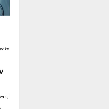
ą
 może
w
ewnej