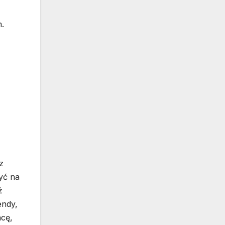
.
z
yć na
ż
endy,
cę,