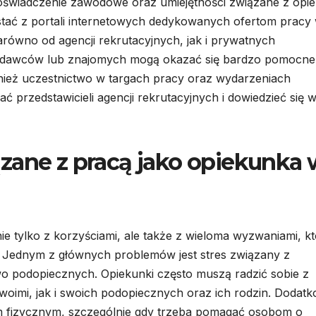
świadczenie zawodowe oraz umiejętności związane z opi
tać z portali internetowych dedykowanych ofertom pracy 
arówno od agencji rekrutacyjnych, jak i prywatnych
odawców lub znajomych mogą okazać się bardzo pomocne
nież uczestnictwo w targach pracy oraz wydarzeniach
przedstawicieli agencji rekrutacyjnych i dowiedzieć się w
zane z pracą jako opiekunka 
e tylko z korzyściami, ale także z wieloma wyzwaniami, k
Jednym z głównych problemów jest stres związany z
wo podopiecznych. Opiekunki często muszą radzić sobie z
oimi, jak i swoich podopiecznych oraz ich rodzin. Dodat
m fizycznym, szczególnie gdy trzeba pomagać osobom o