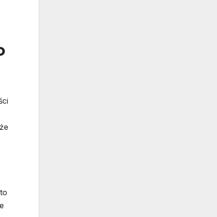
o
ści
,
kże
to
e