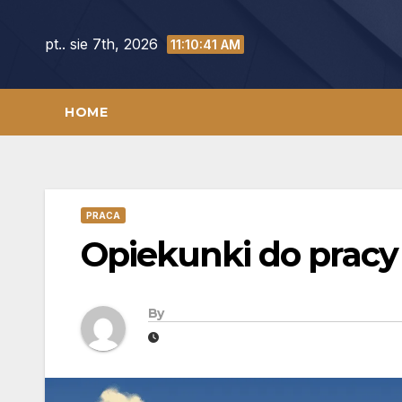
Skip
to
pt.. sie 7th, 2026
11:10:42 AM
content
HOME
PRACA
Opiekunki do prac
By