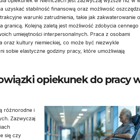
dla opiekunek w Niemczech jest zazwyczaj wyższe niż w w
na uzyskać stabilność finansową oraz możliwość oszczędz
atrakcyjne warunki zatrudnienia, takie jak zakwaterowanie 
a granicą. Kolejną zaletą jest możliwość zdobycia cennego
oich umiejętności interpersonalnych. Praca z osobami
ia oraz kultury niemieckiej, co może być niezwykle
i sobie elastyczne godziny pracy, które umożliwiają
bowiązki opiekunek do pracy 
ą różnorodne i
ych. Zazwyczaj
iach
e się czy