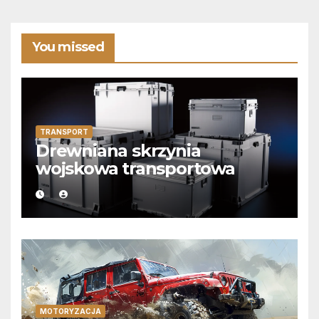
You missed
TRANSPORT
Drewniana skrzynia
wojskowa transportowa
MOTORYZACJA