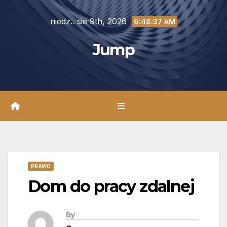
Skip
niedz.. sie 9th, 2026
to
6:48:38 AM
content
Jump
PRAWO
Dom do pracy zdalnej
By