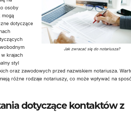
ko osoby
k mogą
czne dotyczące
anach
otyczących
j swobodnym
Jak zwracać się do notariusza?
 w krajach
alny styl
ckich oraz zawodowych przed nazwiskiem notariusza. Wart
tnieją różne rodzaje notariuszy, co może wpływać na spos
ytania dotyczące kontaktów z