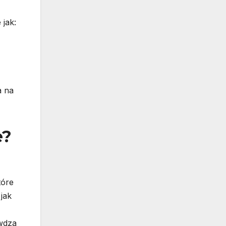
 jak:
a na
e?
tóre
jak
awdza