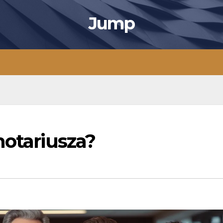
Jump
notariusza?