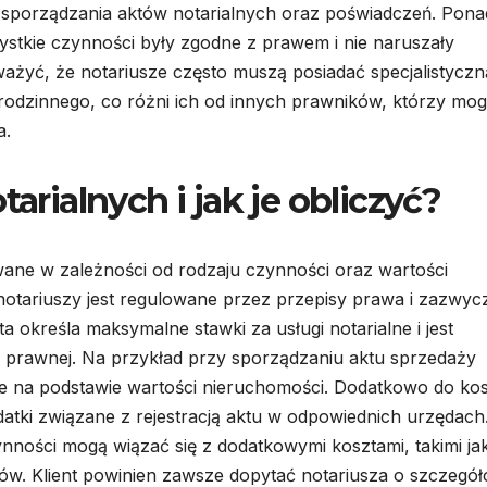
 sporządzania aktów notarialnych oraz poświadczeń. Pona
ystkie czynności były zgodne z prawem i nie naruszały
ważyć, że notariusze często muszą posiadać specjalistyczn
rodzinnego, co różni ich od innych prawników, którzy mo
a.
tarialnych i jak je obliczyć?
ane w zależności od rodzaju czynności oraz wartości
tariuszy jest regulowane przez przepisy prawa i zazwycz
ta określa maksymalne stawki za usługi notarialne i jest
 prawnej. Na przykład przy sporządzaniu aktu sprzedaży
e na podstawie wartości nieruchomości. Dodatkowo do ko
atki związane z rejestracją aktu w odpowiednich urzędach
nności mogą wiązać się z dodatkowymi kosztami, takimi ja
ów. Klient powinien zawsze dopytać notariusza o szczegó