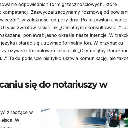
osowanie odpowiednich form grzecznościowych, które
az kompetencji. Zazwyczaj zaczynamy rozmowę od powitani
wieczór”, w zależności od pory dnia. Po przywitaniu warto
y. Użycie zwrotów takich jak „Chciałbym skonsultować…” lu
skazane, ponieważ jasno określa nasze intencje. W trakci
ęzyka i starać się utrzymać formalny ton. W przypadku
leży używać sformułowań takich jak „Czy mógłby Pan/Pani
”. Takie podejście nie tylko ułatwia komunikację, ale takż
caniu się do notariuszy w
być znaczące w
iejsca. W
się na