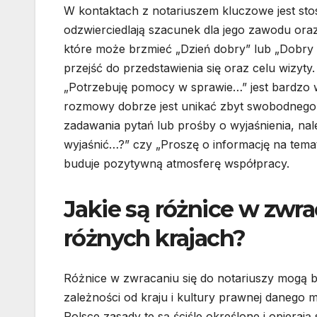
W kontaktach z notariuszem kluczowe jest st
odzwierciedlają szacunek dla jego zawodu or
które może brzmieć „Dzień dobry” lub „Dobry 
przejść do przedstawienia się oraz celu wizyt
„Potrzebuję pomocy w sprawie…” jest bardzo w
rozmowy dobrze jest unikać zbyt swobodnego j
zadawania pytań lub prośby o wyjaśnienia, na
wyjaśnić…?” czy „Proszę o informację na temat…
buduje pozytywną atmosferę współpracy.
Jakie są różnice w zwra
różnych krajach?
Różnice w zwracaniu się do notariuszy mogą 
zależności od kraju i kultury prawnej danego m
Polsce zasady te są ściśle określone i opierają 