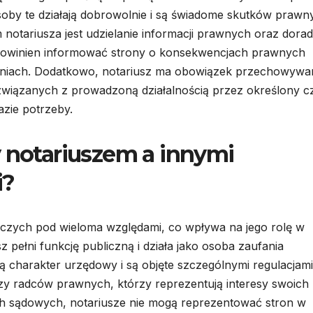
oby te działają dobrowolnie i są świadome skutków prawn
notariusza jest udzielanie informacji prawnych oraz dora
 powinien informować strony o konsekwencjach prawnych
niach. Dodatkowo, notariusz ma obowiązek przechowywa
wiązanych z prowadzoną działalnością przez określony c
azie potrzeby.
y notariuszem a innymi
i?
iczych pod wieloma względami, co wpływa na jego rolę w
 pełni funkcję publiczną i działa jako osoba zaufania
ją charakter urzędowy i są objęte szczególnymi regulacjami
y radców prawnych, którzy reprezentują interesy swoich
h sądowych, notariusze nie mogą reprezentować stron w