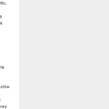
dto,
ą
gą
aj
sztów
.
k
łowy