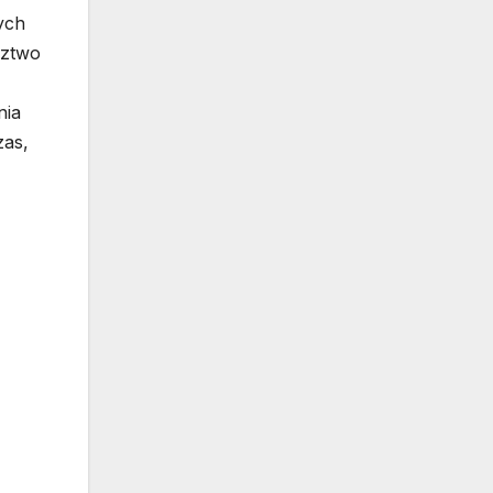
ych
dztwo
nia
zas,