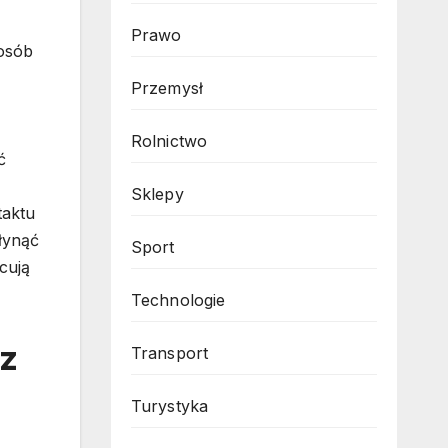
Prawo
 osób
Przemysł
Rolnictwo
ć
Sklepy
taktu
łynąć
Sport
cują
Technologie
z
Transport
Turystyka