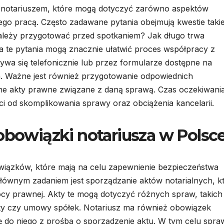
z notariuszem, które mogą dotyczyć zarówno aspektów
ego pracą. Często zadawane pytania obejmują kwestie takie
ależy przygotować przed spotkaniem? Jak długo trwa
a te pytania mogą znacznie ułatwić proces współpracy z
wa się telefonicznie lub przez formularze dostępne na
ch. Ważne jest również przygotowanie odpowiednich
nne akty prawne związane z daną sprawą. Czas oczekiwani
i od skomplikowania sprawy oraz obciążenia kancelarii.
 obowiązki notariusza w Polsc
owiązków, które mają na celu zapewnienie bezpieczeństwa
łównym zadaniem jest sporządzanie aktów notarialnych, k
y prawnej. Akty te mogą dotyczyć różnych spraw, takich 
ty czy umowy spółek. Notariusz ma również obowiązek
się do niego z prośbą o sporządzenie aktu. W tym celu spr