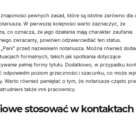
 znajomości pewnych zasad, które są istotne zarówno dla
notariusza. W pierwszej kolejności warto zaznaczyć, że
za, co oznacza, że jego działania mają charakter zaufania
 niego zwracamy, powinien odzwierciedlać ten status.
ub „Pani” przed nazwiskiem notariusza. Można również doda
ytuacjach formalnych, takich jak spotkania dotyczące
używanie pełnej formy tytułu. Dodatkowo, w przypadku kon
ć odpowiedni poziom grzeczności i szacunku, co może wp
 Warto również pamiętać o tym, że notariusze często pra
trudnieni także inni pracownicy.
ciowe stosować w kontaktach 