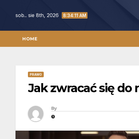
Skip
to
sob.. sie 8th, 2026
8:34:12 AM
content
HOME
PRAWO
Jak zwracać się do 
By