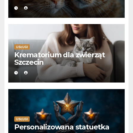
USŁUGI
Krematorium dla zwierząt
Szczecin
USŁUGI
Personalizowana statuetka