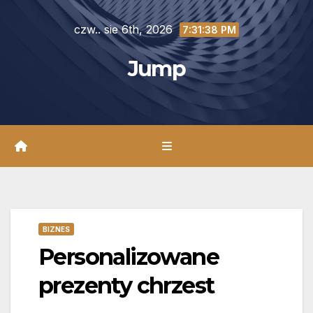
Skip
czw.. sie 6th, 2026
to
7:31:39 PM
content
Jump
BIZNES
Personalizowane
prezenty chrzest