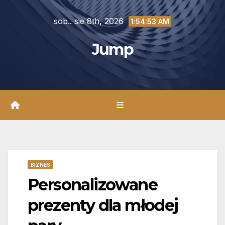
Skip
sob.. sie 8th, 2026
to
1:54:54 AM
content
Jump
BIZNES
Personalizowane
prezenty dla młodej