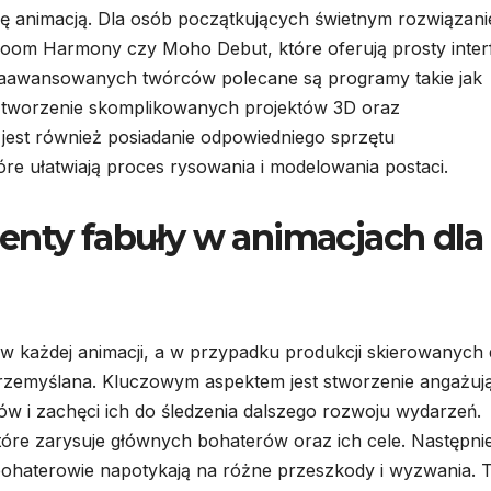
się animacją. Dla osób początkujących świetnym rozwiązan
Boom Harmony czy Moho Debut, które oferują prosty interf
 zaawansowanych twórców polecane są programy takie jak
ą tworzenie skomplikowanych projektów 3D oraz
est również posiadanie odpowiedniego sprzętu
re ułatwiają proces rysowania i modelowania postaci.
enty fabuły w animacjach dla
ów każdej animacji, a w przypadku produkcji skierowanych
 przemyślana. Kluczowym aspektem jest stworzenie angażuj
zów i zachęci ich do śledzenia dalszego rozwoju wydarzeń.
re zarysuje głównych bohaterów oraz ich cele. Następni
 bohaterowie napotykają na różne przeszkody i wyzwania. 