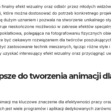
finalny efekt wizualny oraz odbiór przez młodych widzów
ji, które można dostosować do potrzeb konkretnego projek
ię dużym uznaniem i pozwala na stworzenie unikalnego sty
ruje nieskończone możliwości w zakresie efektów specjal
 poklatkowa, polegająca na fotografowaniu fizycznych obi
oże być ciekawym rozwiązaniem dla twórców poszukującyc
ć zastosowanie technik mieszanych, łącząc różne style i
y uzyskać interesujący efekt wizualny oraz przyciągnąć u
epsze do tworzenia animacji dl
imacji ma kluczowe znaczenie dla efektywności pracy ora
ych jest wiele programów i aplikacji dedykowanych zarówn