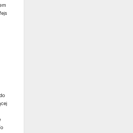
iem
ejs
 do
ącej
e
To