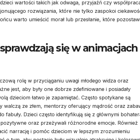
 dzieci wartości takich jak odwaga, przyjaźń czy współprac
onującego rozwiązania, które nie tylko zaspokoi ciekawoś
końcu warto umieścić morał lub przesłanie, które pozostaw
j sprawdzają się w animacjach
luczową rolę w przyciąganiu uwagi młodego widza oraz
e jest, aby były one dobrze zdefiniowane i posiadały
lą dzieciom łatwo je zapamiętać. Często spotykane są
órzy walczą ze złem, mentorzy oferujący mądrość oraz zab
 fabuły. Dzieci często identyfikują się z głównymi bohater
hy pozytywne oraz przeżywali różnorodne emocje. Również
ić narrację i pomóc dzieciom w lepszym zrozumieniu
ć o tym, aby postacie były wizualnie atrakcyjne i kolorowe