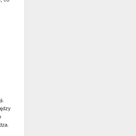
i.
iędzy
e
dza.