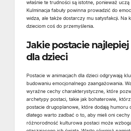
właśnie te trudności są istotne, ponieważ uczą
Kulminacja fabuły powinna prowadzić do emocj
widza, ale także dostarczy mu satysfakcji. Na 
dzieciom coś do przemyślenia.
Jakie postacie najlepie
dla dzieci
Postacie w animacjach dla dzieci odgrywają k
budowaniu emocjonalnego zaangażowania. Ważn
wyraźne cechy charakterystyczne, które pozwo
archetypy postaci, takie jak bohaterowie, kt
postacie drugoplanowe, które dodają humoru do
dlatego warto zadbać o to, aby mieli oni cec
różnorodność kulturowa postaci może wzbogac
otaczającego ich świata. Warto również pamięta