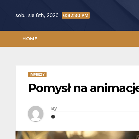
Skip
to
sob.. sie 8th, 2026
6:42:32 PM
content
HOME
IMPREZY
Pomysł na animacje 
By