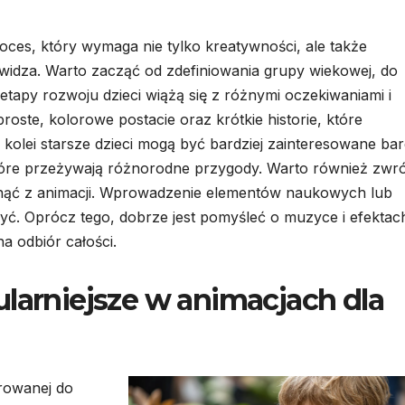
roces, który wymaga nie tylko kreatywności, ale także
widza. Warto zacząć od zdefiniowania grupy wiekowej, do
etapy rozwoju dzieci wiążą się z różnymi oczekiwaniami i
roste, kolorowe postacie oraz krótkie historie, które
Z kolei starsze dzieci mogą być bardziej zainteresowane bar
tóre przeżywają różnorodne przygody. Warto również zwró
ynąć z animacji. Wprowadzenie elementów naukowych lub
yć. Oprócz tego, dobrze jest pomyśleć o muzyce i efektac
 odbiór całości.
ularniejsze w animacjach dla
rowanej do