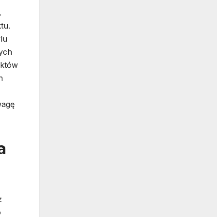
.
tu.
lu
nych
ektów
h
wagę
a
z
o