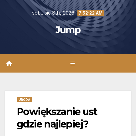
Skip
sob.. sie 8th, 2026
to
7:52:23 AM
content
Jump
URODA
Powiększanie ust
gdzie najlepiej?