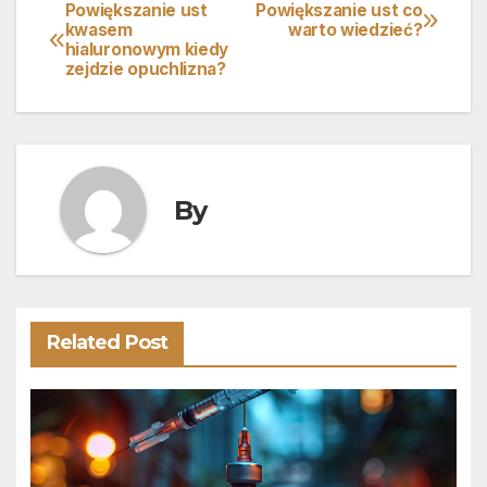
Powiększanie ust
Powiększanie ust co
Nawigacja
kwasem
warto wiedzieć?
hialuronowym kiedy
wpisu
zejdzie opuchlizna?
By
Related Post