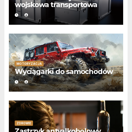
wojskowa transportowa
MOTORYZACJA
Wyciągarki do samochodów
ZDROWIE
Zastrzyk antyalkoholowy