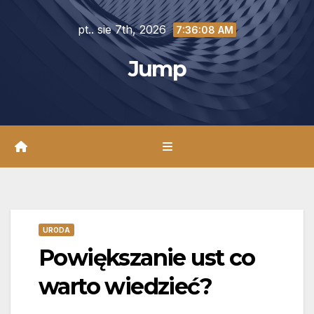
Skip
pt.. sie 7th, 2026
to
7:36:09 AM
content
Jump
URODA
Powiększanie ust co
warto wiedzieć?