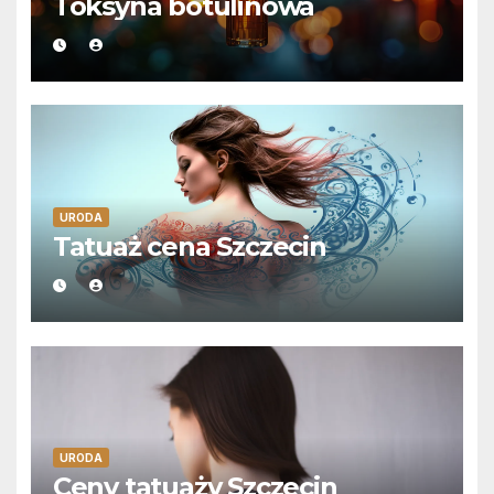
Toksyna botulinowa
URODA
Tatuaż cena Szczecin
URODA
Ceny tatuaży Szczecin