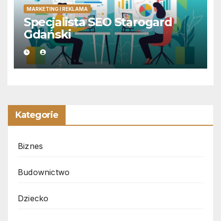
MARKETING I REKLAMA
Specjalista SEO Starogard
Gdański
Kategorie
Biznes
Budownictwo
Dziecko