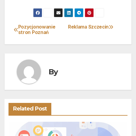
Pozycjonowanie
Reklama Szczecin
Nawigacja
stron Poznań
wpisu
By
Related Post