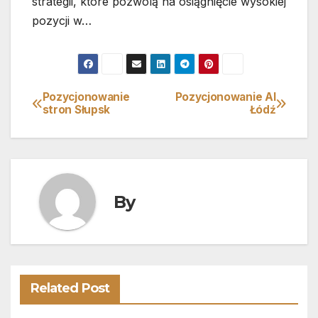
strategii, które pozwolą na osiągnięcie wysokiej
pozycji w…
Pozycjonowanie
Pozycjonowanie AI
Nawigacja
stron Słupsk
Łódź
wpisu
By
Related Post