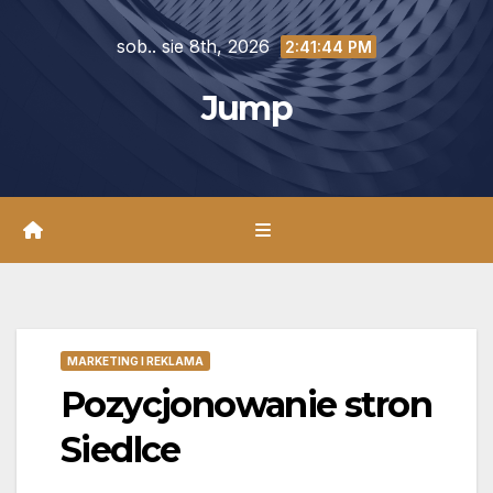
Skip
sob.. sie 8th, 2026
to
2:41:45 PM
content
Jump
MARKETING I REKLAMA
Pozycjonowanie stron
Siedlce