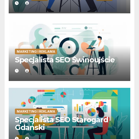
MARKETING I REKLAMA
Specjalista SEO Świnoujście
MARKETING I REKLAMA
Specjalista SEO Starogard
Gdański