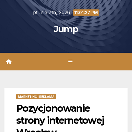
Skip
pt.. sie 7th, 2026
to
11:01:38 PM
content
Jump
MARKETING I REKLAMA
Pozycjonowanie
strony internetowej