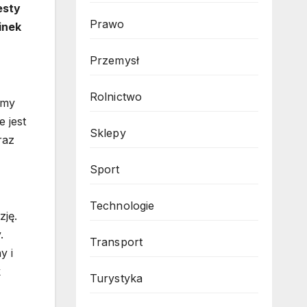
esty
Prawo
inek
Przemysł
Rolnictwo
amy
 jest
Sklepy
raz
Sport
Technologie
zję.
.
Transport
y i
k
Turystyka