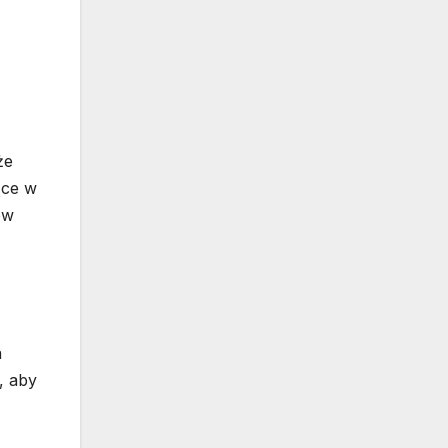
że
ące w
ów
a
, aby