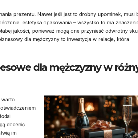
nia prezentu. Nawet jeśli jest to drobny upominek, musi 
kończenie, estetyka opakowania – wszystko to ma znaczeni
ą słabej jakości, ponieważ mogą one przynieść odwrotny sku
iznesowy dla mężczyzny to inwestycja w relacje, która
znesowe dla mężczyzny w róż
 warto
 doświadczeniem
łodsi
ogą docenić
twią im