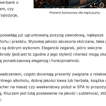
owerbank o
rem, czy
Prezent biznesowy dla mężczyzny
ropozycje,
 posiadają już ugruntowaną pozycję zawodową, najlepsze
u i prestiżu. Wysokiej jakości akcesoria skórzane, takie 
sze są dobrym wyborem. Elegancki zegarek, pióro wieczne
brody (jeśli jest to zgodne z jego stylem) również mogą ok
ię ponadczasową elegancję i funkcjonalność.
wiadczeniem, często doceniają prezenty związane z relakse
ntnego alkoholu, dobrej jakości kawa lub herbata, książka 
voucher na masaż czy weekendowy pobyt w SPA to propozy
 Kluczem jest tutaj postawienie na jakość i subtelność, kt
ć.