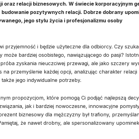
ji oraz relacji biznesowych. W świecie korporacyjnym g
a budowanie pozytywnych relacji. Dobrze dobrany upom
wanego, jego stylu życia i profesjonalizmu osoby
wi przyjemność i będzie użyteczne dla odbiorcy. Czy szuk
 może bardziej osobistego, nawiązującego do pasji? Istotne
 próba zyskania nieuczciwej przewagi, ale jako szczery wy
 na przemyślenie każdej opcji, analizując charakter relacji
a także jego indywidualne potrzeby.
dnym propozycjom, które pomogą Ci podjąć najlepszą decy
ązania, jak i bardziej nowoczesne, innowacyjne pomysły
rezent biznesowy dla mężczyzny był trafiony, przemyślan
 Pamiętaj, że nawet drobny, ale spersonalizowany upomine