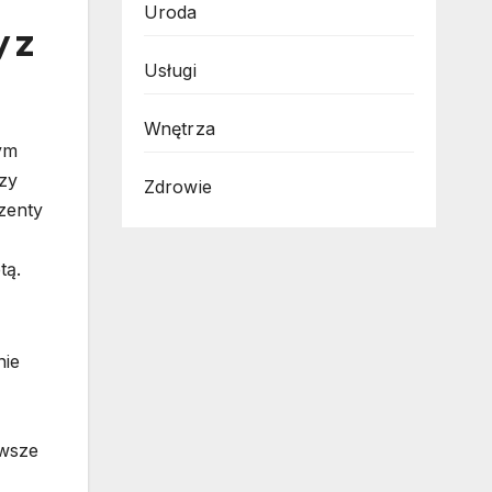
Uroda
 z
Usługi
Wnętrza
ym
czy
Zdrowie
zenty
tą.
nie
awsze