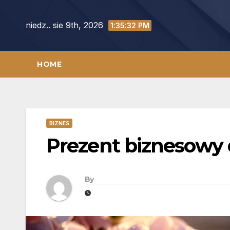
Skip
to
niedz.. sie 9th, 2026
1:35:33 PM
content
HOME
BIZNES
Prezent biznesowy
By