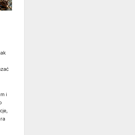
jak
azać
m i
o
cje,
óra