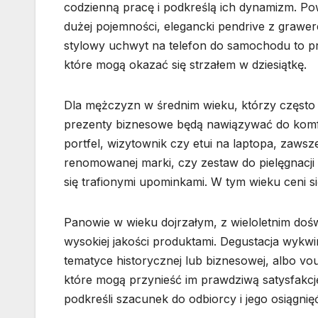
codzienną pracę i podkreślą ich dynamizm. P
dużej pojemności, elegancki pendrive z grawe
stylowy uchwyt na telefon do samochodu to p
które mogą okazać się strzałem w dziesiątkę.
Dla mężczyzn w średnim wieku, którzy często
prezenty biznesowe będą nawiązywać do komfort
portfel, wizytownik czy etui na laptopa, zaw
renomowanej marki, czy zestaw do pielęgnacji 
się trafionymi upominkami. W tym wieku ceni s
Panowie w wieku dojrzałym, z wieloletnim doś
wysokiej jakości produktami. Degustacja wykwi
tematyce historycznej lub biznesowej, albo 
które mogą przynieść im prawdziwą satysfakcję.
podkreśli szacunek do odbiorcy i jego osiągnię