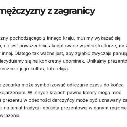
mężczyzny z zagranicy
zny pochodzącego z innego kraju, musimy wykazać się
o, co jest powszechnie akceptowane w jednej kulturze, mo
 innej. Dlatego tak ważne jest, aby zgłębić zwyczaje panuj
ecydujemy się na konkretny upominek. Unikajmy prezent
czne z jego kulturą lub religią.
ie zegarka może symbolizować odliczanie czasu do końca
skojarzeniem. W innych krajach pewne kolory mogą mieć
nia prezentu w obecności darczyńcy może być uznawany z
 na temat tradycji i etykiety prezentowej w danym regionie
wrażenie.