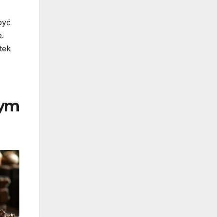
być
e.
tek
nym