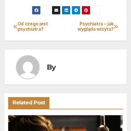
Od czego jest
Psychiatra – jak
Nawigacja
psychiatra?
wygląda wizyta?
wpisu
By
Related Post