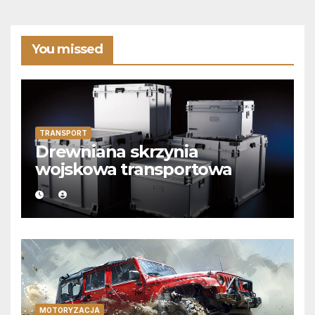
You missed
TRANSPORT
Drewniana skrzynia
wojskowa transportowa
MOTORYZACJA