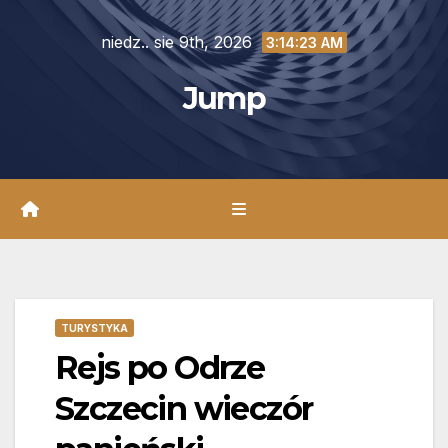
Skip
niedz.. sie 9th, 2026
to
3:14:24 AM
content
Jump
TURYSTYKA
Rejs po Odrze
Szczecin wieczór