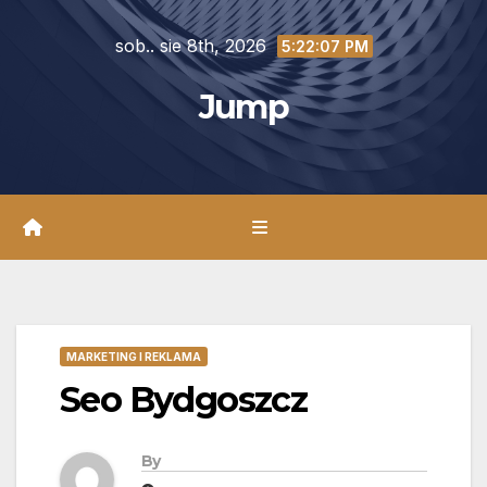
Skip
sob.. sie 8th, 2026
to
5:22:09 PM
content
Jump
MARKETING I REKLAMA
Seo Bydgoszcz
By