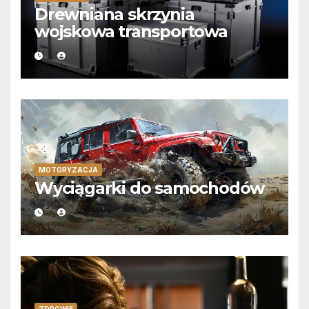
Drewniana skrzynia
wojskowa transportowa
MOTORYZACJA
Wyciągarki do samochodów
ZDROWIE