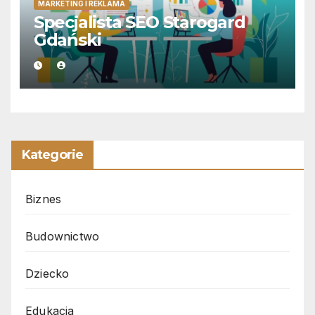
MARKETING I REKLAMA
Specjalista SEO Starogard
Gdański
Kategorie
Biznes
Budownictwo
Dziecko
Edukacja