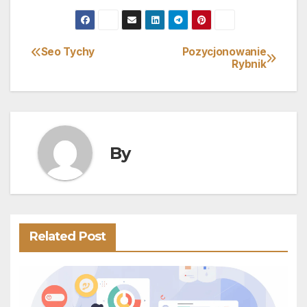
Seo Tychy
Pozycjonowanie
Nawigacja
Rybnik
wpisu
By
Related Post