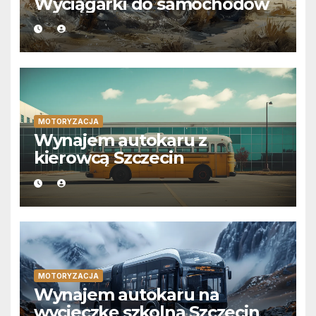
Wyciągarki do samochodów
MOTORYZACJA
Wynajem autokaru z
kierowcą Szczecin
MOTORYZACJA
Wynajem autokaru na
wycieczkę szkolną Szczecin