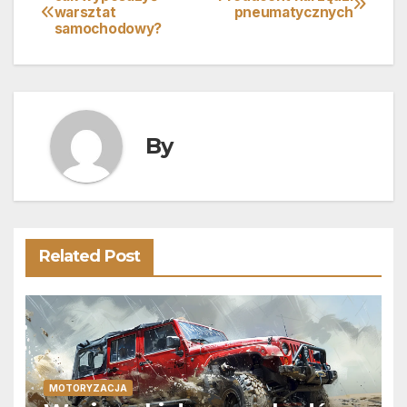
Nawigacja
warsztat
pneumatycznych
samochodowy?
wpisu
By
Related Post
MOTORYZACJA