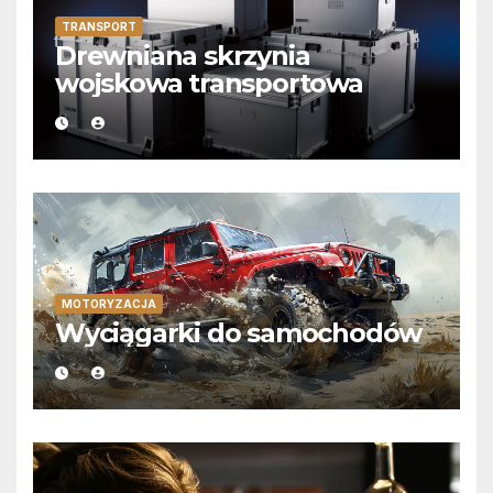
TRANSPORT
Drewniana skrzynia
wojskowa transportowa
MOTORYZACJA
Wyciągarki do samochodów