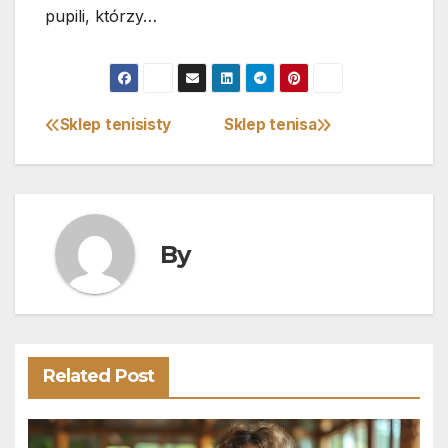
pupili, którzy…
Sklep tenisisty
Sklep tenisa
Nawigacja
wpisu
By
Related Post