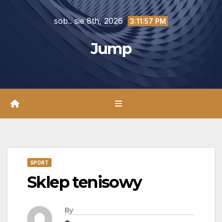
Skip
sob.. sie 8th, 2026
to
3:11:59 PM
content
Jump
SPORT
Sklep tenisowy
By