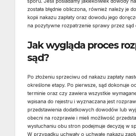
sporu. Jeśli posiadamy jakiekolwiek dowody na
została błędnie obliczona, również należy je 
kopii nakazu zapłaty oraz dowodu jego doręc
na pozytywne rozpatrzenie sprawy przez sąd o
Jak wygląda proces roz
sąd?
Po złożeniu sprzeciwu od nakazu zapłaty nast
określone etapy. Po pierwsze, sąd dokonuje o
terminie oraz czy zawiera wszystkie wymagane 
wpisana do rejestru i wyznaczana jest rozpra
przedstawienia dodatkowych dowodów lub wyjaśn
obecni na rozprawie i mieli możliwość przed
wysłuchaniu obu stron podejmuje decyzję w sp
W przypadku uchwały o uchwałę nakazu zapłaty 