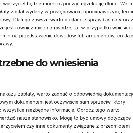
 wierzyciel będzie mógł rozpocząć egzekucję długu. Wart
zapłaty został wydany w postępowaniu upominawczym, term
prawy. Dlatego zawsze warto dokładnie sprawdzić daty ora
e jest również mieć na uwadze, że w przypadku wniesieni
rmin na przedstawienie dowodów lub argumentów, co daj
prawy.
trzebne do wniesienia
 nakazu zapłaty, warto zadbać o odpowiednią dokumentacj
zowym dokumentem jest oczywiście sam sprzeciw, który
ć wszystkie niezbędne informacje. Oprócz tego warto
ierdzić nasze stanowisko. Mogą to być umowy dotyczące
ierzycielem czy inne dokumenty związane z przedmiotem