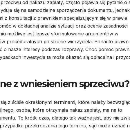
sprzeciwu od nakazu zapłaty, często pojawia się pytanie o 
yduje się na samodzielne sporządzenie dokumentu, jednak
i z konsultacji z prawnikiem specjalizującym się w prawie
óc w dokładnej analizie sytuacji oraz ocenie zasadności
zeniu możliwe jest lepsze sformułowanie argumentów w
w proceduralnych po stronie wierzyciela. Ponadto prawni
ć o nasze interesy podczas rozprawy. Choć pomoc prawn
ypadkach inwestycja ta może okazać się opłacalna i przyc
ane z wniesieniem sprzeciwu?
się z ściśle określonymi terminami, które należy bezwzglę
lnego, osoba, która otrzymała nakaz zapłaty, ma na to
mentu. To krótki czas, dlatego tak ważne jest, aby nie zwl
W przypadku przekroczenia tego terminu, sąd może uznać 