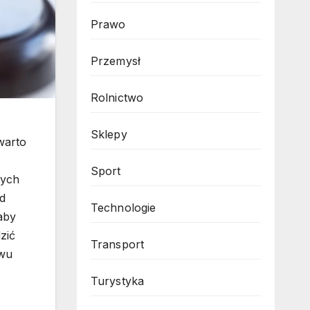
Prawo
Przemysł
Rolnictwo
Sklepy
warto
Sport
zych
od
Technologie
aby
zić
Transport
iwu
Turystyka