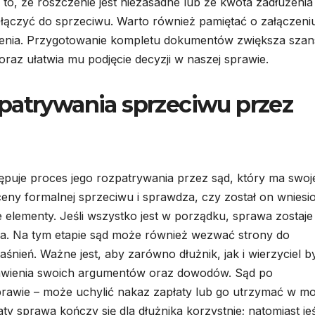
 to, że roszczenie jest niezasadne lub że kwota zadłużenia
dołączyć do sprzeciwu. Warto również pamiętać o załączeni
zenia. Przygotowanie kompletu dokumentów zwiększa szan
raz ułatwia mu podjęcie decyzji w naszej sprawie.
patrywania sprzeciwu przez
ępuje proces jego rozpatrywania przez sąd, który ma swoj
ceny formalnej sprzeciwu i sprawdza, czy został on wniesi
elementy. Jeśli wszystko jest w porządku, sprawa zostaje
wa. Na tym etapie sąd może również wezwać strony do
ień. Ważne jest, aby zarówno dłużnik, jak i wierzyciel by
stawienia swoich argumentów oraz dowodów. Sąd po
rawie – może uchylić nakaz zapłaty lub go utrzymać w mo
sprawa kończy się dla dłużnika korzystnie; natomiast jeś