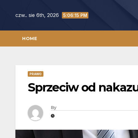
Skip
to
czw.. sie 6th, 2026
5:06:16 PM
content
HOME
PRAWO
Sprzeciw od nakazu 
By