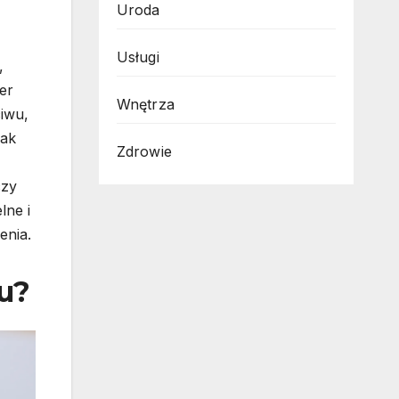
Uroda
Usługi
,
er
Wnętrza
iwu,
rak
Zdrowie
czy
lne i
enia.
u?