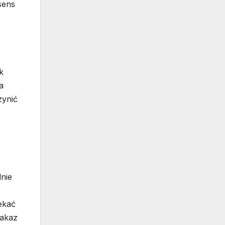
sens
k
a
zynić
dnie
ekać
nakaz