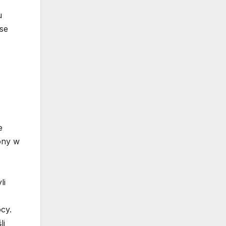
u
se
e
ony w
li
cy.
li