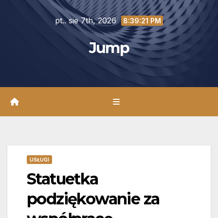
Skip
pt.. sie 7th, 2026
to
8:39:22 PM
content
Jump
USŁUGI
Statuetka
podziękowanie za