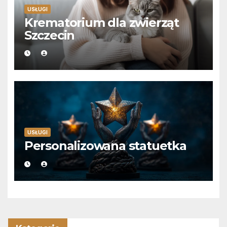
USŁUGI
Krematorium dla zwierząt
Szczecin
USŁUGI
Personalizowana statuetka