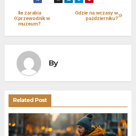
Ile zarabia
Gdzie na wczasy w
Nawigacja
przewodnik w
październiku?
muzeum?
wpisu
By
Related Post