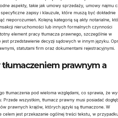
dne aspekty, takie jak umowy sprzedaży, umowy najmu c
ecyficzne zapisy i klauzule, które muszą być dokładnie
nieporozumień. Kolejną kategorią są akty notarialne, kt
nsakcji nieruchomości lub innych formalnych czynności
totny element pracy tłumacza prawnego, szczególnie w
jest przedstawienie decyzji sądowych w innym języku. Op
rawnymi, statutami firm oraz dokumentami rejestracyjnymi.
zy tłumaczeniem prawnym a
go tłumaczenia pod wieloma względami, co sprawia, że w
zy. Przede wszystkim, tłumacz prawny musi posiadać dogłę
mów prawnych krajów, których języki są tłumaczone. W
 celem jest przekazanie ogólnej treści tekstu, w przypadk