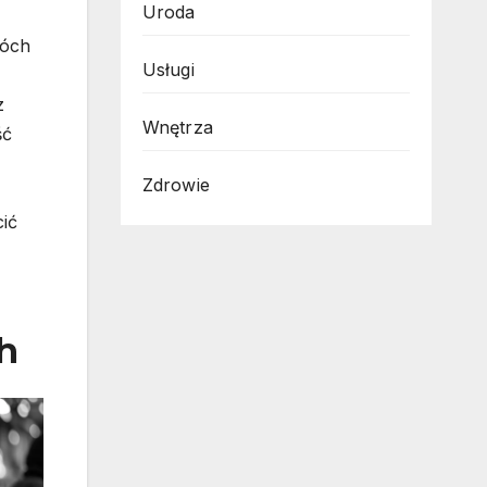
Uroda
wóch
Usługi
z
Wnętrza
ść
Zdrowie
ić
h