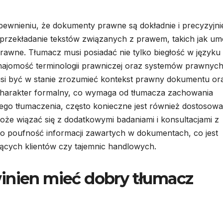
wnieniu, że dokumenty prawne są dokładnie i precyzyjni
przekładanie tekstów związanych z prawem, takich jak u
prawne. Tłumacz musi posiadać nie tylko biegłość w języku
najomość terminologii prawniczej oraz systemów prawnyc
usi być w stanie zrozumieć kontekst prawny dokumentu or
 charakter formalny, co wymaga od tłumacza zachowania
mego tłumaczenia, często konieczne jest również dostosowa
oże wiązać się z dodatkowymi badaniami i konsultacjami z
o poufność informacji zawartych w dokumentach, co jest
ących klientów czy tajemnic handlowych.
inien mieć dobry tłumacz