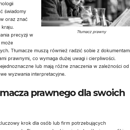
ologii
yć świadomy
aw oraz znać
kraju.
Tłumacz prawny
nia precyzji w
a może
ch. Tłumacze muszą również radzić sobie z dokumentam
mi prawnymi, co wymaga dużej uwagi i cierpliwości.
niejednoznaczne lub mają różne znaczenia w zależności od
we wyzwania interpretacyjne.
łumacza prawnego dla swoich
uczowy krok dla osób lub firm potrzebujących