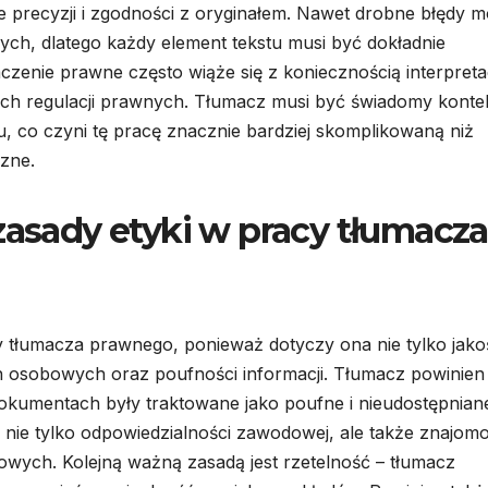
 precyzji i zgodności z oryginałem. Nawet drobne błędy 
h, dlatego każdy element tekstu musi być dokładnie
zenie prawne często wiąże się z koniecznością interpretac
ych regulacji prawnych. Tłumacz musi być świadomy konte
, co czyni tę pracę znacznie bardziej skomplikowaną niż
czne.
zasady etyki w pracy tłumacza
y tłumacza prawnego, ponieważ dotyczy ona nie tylko jako
 osobowych oraz poufności informacji. Tłumacz powinien
okumentach były traktowane jako poufne i nieudostępnian
nie tylko odpowiedzialności zawodowej, ale także znajomo
ych. Kolejną ważną zasadą jest rzetelność – tłumacz