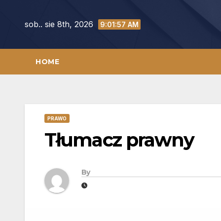
Skip
to
sob.. sie 8th, 2026
9:01:58 AM
content
HOME
PRAWO
Tłumacz prawny
By