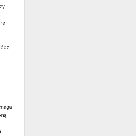
zy
óre
rócz
ymaga
bną
u