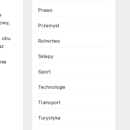
Prawo
e
mowy,
Przemysł
h obu
Rolnictwo
az
Sklepy
nie
Sport
Technologie
Transport
Turystyka