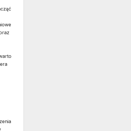
acząć
niowe
 oraz
 warto
iera
zenia
w