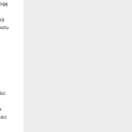
mogą
ji
kstu
ści
e
ści