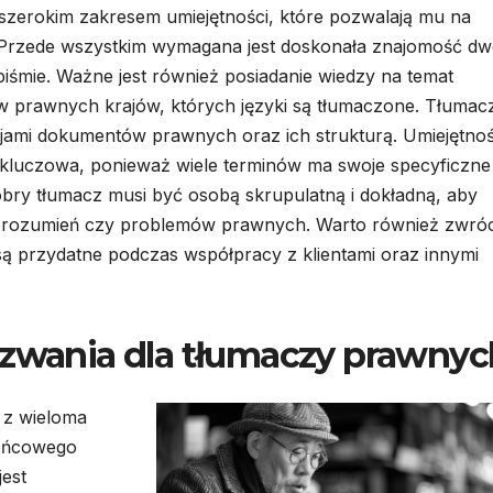
zerokim zakresem umiejętności, które pozwalają mu na
Przede wszystkim wymagana jest doskonała znajomość d
piśmie. Ważne jest również posiadanie wiedzy na temat
ów prawnych krajów, których języki są tłumaczone. Tłumac
jami dokumentów prawnych oraz ich strukturą. Umiejętno
est kluczowa, ponieważ wiele terminów ma swoje specyficzne
bry tłumacz musi być osobą skrupulatną i dokładną, aby
orozumień czy problemów prawnych. Warto również zwróc
są przydatne podczas współpracy z klientami oraz innymi
yzwania dla tłumaczy prawnyc
 z wieloma
końcowego
est