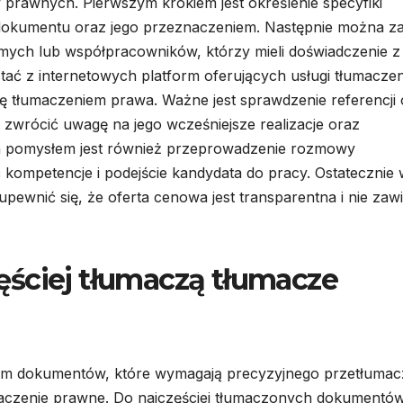
prawnych. Pierwszym krokiem jest określenie specyfiki
 dokumentu oraz jego przeznaczeniem. Następnie można z
ych lub współpracowników, którzy mieli doświadczenie z
ać z internetowych platform oferujących usługi tłumacze
ię tłumaczeniem prawa. Ważne jest sprawdzenie referencji
 zwrócić uwagę na jego wcześniejsze realizacje oraz
rym pomysłem jest również przeprowadzenie rozmowy
ić kompetencje i podejście kandydata do pracy. Ostatecznie
pewnić się, że oferta cenowa jest transparentna i nie zaw
ęściej tłumaczą tłumacze
sem dokumentów, które wymagają precyzyjnego przetłumac
naczenie prawne. Do najczęściej tłumaczonych dokumentó