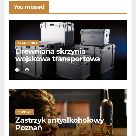
You missed
TRANSPORT
Drewniana skrzynia
wojskowa transportowa
ZDROWIE
Zastrzyk antyalkoholowy
Poznań