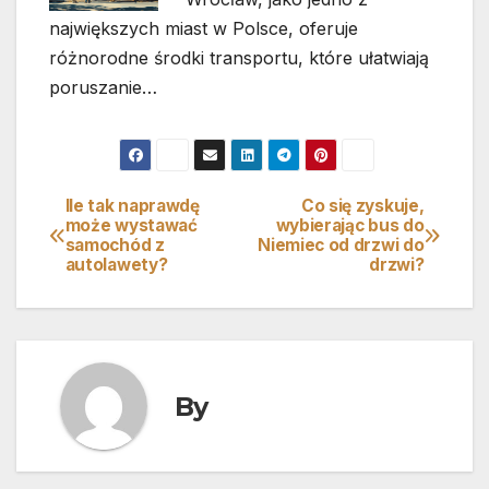
największych miast w Polsce, oferuje
różnorodne środki transportu, które ułatwiają
poruszanie…
Ile tak naprawdę
Co się zyskuje,
Nawigacja
może wystawać
wybierając bus do
samochód z
Niemiec od drzwi do
wpisu
autolawety?
drzwi?
By