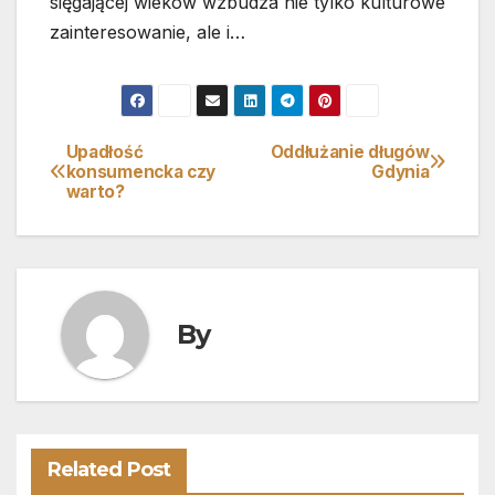
sięgającej wieków wzbudza nie tylko kulturowe
zainteresowanie, ale i…
Upadłość
Oddłużanie długów
Nawigacja
konsumencka czy
Gdynia
warto?
wpisu
By
Related Post