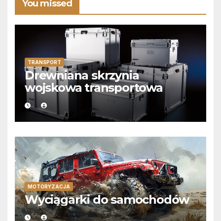
You missed
TRANSPORT
Drewniana skrzynia
wojskowa transportowa
MOTORYZACJA
Wyciągarki do samochodów