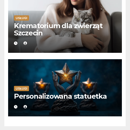
USŁUGI
Krematorium dla zwierząt
Szczecin
USŁUGI
Personalizowana statuetka