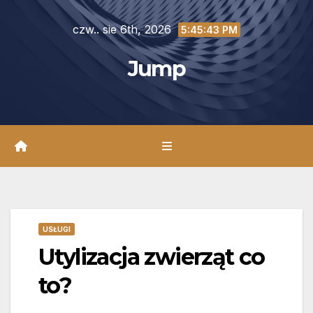
Skip
czw.. sie 6th, 2026
to
5:45:45 PM
content
Jump
USŁUGI
Utylizacja zwierząt co
to?