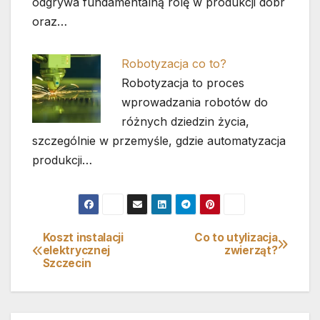
odgrywa fundamentalną rolę w produkcji dóbr
oraz…
Robotyzacja co to?
Robotyzacja to proces
wprowadzania robotów do
różnych dziedzin życia,
szczególnie w przemyśle, gdzie automatyzacja
produkcji…
Koszt instalacji
Co to utylizacja
Nawigacja
elektrycznej
zwierząt?
Szczecin
wpisu