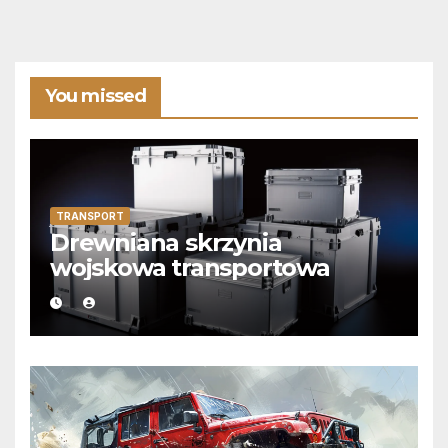
You missed
TRANSPORT
Drewniana skrzynia
wojskowa transportowa