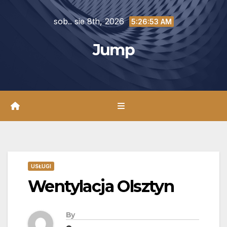
Skip
sob.. sie 8th, 2026
to
5:26:55 AM
content
Jump
USŁUGI
Wentylacja Olsztyn
By