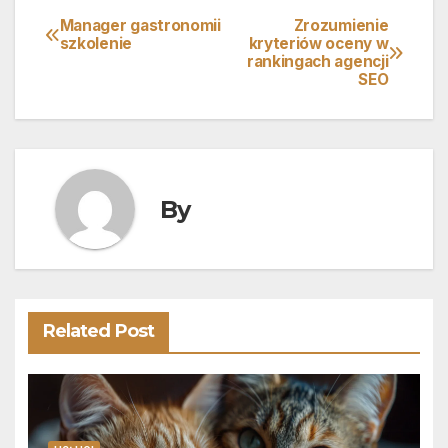
Manager gastronomii
Zrozumienie
Nawigacja
szkolenie
kryteriów oceny w
rankingach agencji
wpisu
SEO
By
Related Post