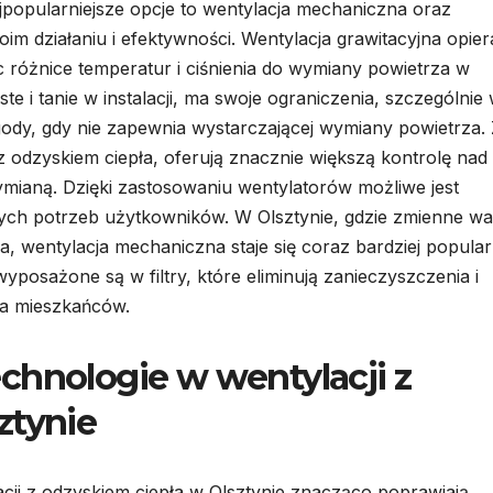
jpopularniejsze opcje to wentylacja mechaniczna oraz
im działaniu i efektywności. Wentylacja grawitacyjna opier
 różnice temperatur i ciśnienia do wymiany powietrza w
e i tanie w instalacji, ma swoje ograniczenia, szczególnie
gody, gdy nie zapewnia wystarczającej wymiany powietrza.
 odzyskiem ciepła, oferują znacznie większą kontrolę nad
mianą. Dzięki zastosowaniu wentylatorów możliwe jest
ych potrzeb użytkowników. W Olsztynie, gdzie zmienne wa
 wentylacja mechaniczna staje się coraz bardziej popula
posażone są w filtry, które eliminują zanieczyszczenia i
wia mieszkańców.
chnologie w wentylacji z
ztynie
ji z odzyskiem ciepła w Olsztynie znacząco poprawiają