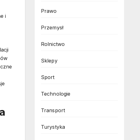
Prawo
e i
Przemysł
Rolnictwo
acji
enów
Sklepy
yczne
Sport
je
Technologie
ła
Transport
Turystyka