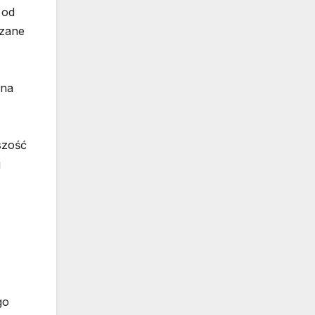
 od
ązane
 na
szość
j
go