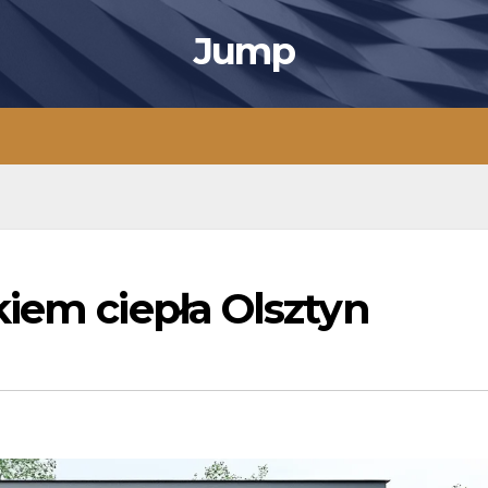
Jump
iem ciepła Olsztyn