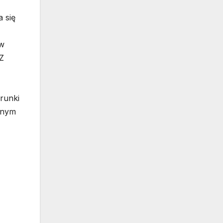
a się
 w
 Z
runki
rnym