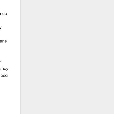
a do
w
kane
z
kańcy
ności