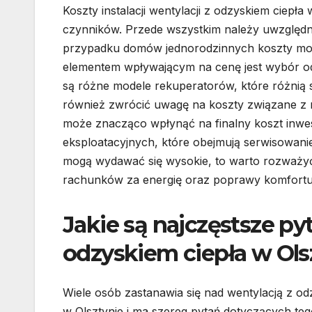
Koszty instalacji wentylacji z odzyskiem ciepła
czynników. Przede wszystkim należy uwzględni
przypadku domów jednorodzinnych koszty mogą
elementem wpływającym na cenę jest wybór od
są różne modele rekuperatorów, które różnią 
również zwrócić uwagę na koszty związane z m
może znacząco wpłynąć na finalny koszt inwes
eksploatacyjnych, które obejmują serwisowani
mogą wydawać się wysokie, to warto rozważyć
rachunków za energię oraz poprawy komfortu
Jakie są najczęstsze py
odzyskiem ciepła w Ols
Wiele osób zastanawia się nad wentylacją z od
w Olsztynie i ma szereg pytań dotyczących teg