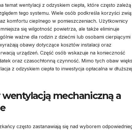
 temat wentylacji z odzyskiem ciepła, które często zależą
zględem tego systemu. Wiele osób podkreśla korzyści zwi
raz komfortu cieplnego w pomieszczeniach. Użytkownicy
mniejsza się wilgotność powietrza, ale także eliminuje
ególnie ważne dla rodzin z dziećmi lub osobami cierpiącymi
 wyrażają obawy dotyczące kosztów instalacji oraz
wacją urządzeń. Część osób wskazuje na konieczność
ydatek oraz czasochłonną czynność. Mimo tych obaw więk
acja z odzyskiem ciepła to inwestycja opłacalna w dłuższe
y wentylacją mechaniczną a
ie
eszkańcy często zastanawiają się nad wyborem odpowiednie