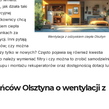
jak działa taki
cyjnej
ytkownicy chcą
iem ciepła
unkach za
Wentylacja z odzyskiem ciepła Olsztyn
ji. Inni pytają
emów; czy można
zy tylko w nowych? Często pojawia się również kwestia
o należy wymieniać filtry i czy można to zrobić samodzieln
kupu i montażu rekuperatorów oraz dostępnością dotacji lu
ńców Olsztyna o wentylacji z