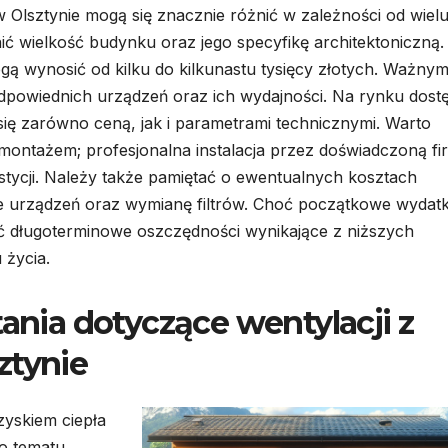
 w Olsztynie mogą się znacznie różnić w zależności od wiel
ć wielkość budynku oraz jego specyfikę architektoniczną
 wynosić od kilku do kilkunastu tysięcy złotych. Ważny
powiednich urządzeń oraz ich wydajności. Na rynku dost
się zarówno ceną, jak i parametrami technicznymi. Warto
ontażem; profesjonalna instalacja przez doświadczoną fi
tycji. Należy także pamiętać o ewentualnych kosztach
e urządzeń oraz wymianę filtrów. Choć początkowe wydatk
 długoterminowe oszczędności wynikające z niższych
 życia.
tania dotyczące wentylacji z
ztynie
zyskiem ciepła
o tematu.