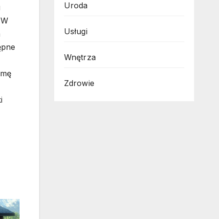
Uroda
u
. W
Usługi
m
ępne
Wnętrza
rmę
Zdrowie
i