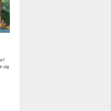
ie?
b ulg