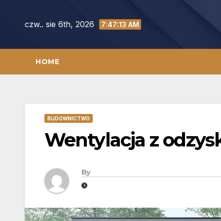
Skip
to
czw.. sie 6th, 2026
7:47:14 AM
content
HOME
BUDOWNICTWO
Wentylacja z odzysk
By