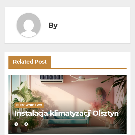
By
Related Post
BUDOWNICTWO
Instalacja klimatyzacji Olsztyn