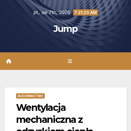
Skip
pt.. sie 7th, 2026
to
7:21:22 AM
content
Jump
BUDOWNICTWO
Wentylacja
mechaniczna z