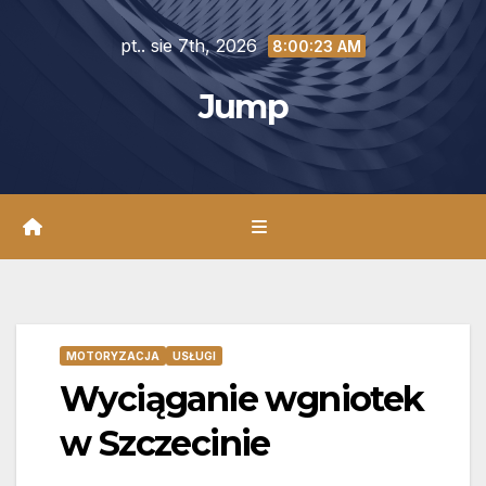
Skip
pt.. sie 7th, 2026
to
8:00:24 AM
content
Jump
MOTORYZACJA
USŁUGI
Wyciąganie wgniotek
w Szczecinie