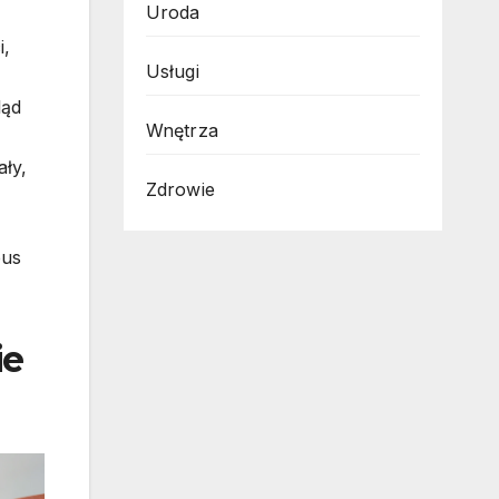
Uroda
i,
Usługi
ląd
Wnętrza
ały,
Zdrowie
bus
ie