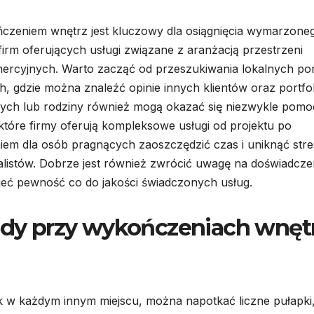
ńczeniem wnętrz jest kluczowy dla osiągnięcia wymarzone
firm oferujących usługi związane z aranżacją przestrzeni
mercyjnych. Warto zacząć od przeszukiwania lokalnych por
 gdzie można znaleźć opinie innych klientów oraz portfol
ch lub rodziny również mogą okazać się niezwykle pom
óre firmy oferują kompleksowe usługi od projektu po
iem dla osób pragnących zaoszczędzić czas i uniknąć str
istów. Dobrze jest również zwrócić uwagę na doświadcze
mieć pewność co do jakości świadczonych usług.
łędy przy wykończeniach wnęt
k w każdym innym miejscu, można napotkać liczne pułapki