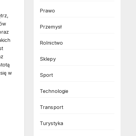
Prawo
trz,
lów
Przemysł
oraz
akich
Rolnictwo
st
az
Sklepy
totą
się w
Sport
Technologie
Transport
Turystyka