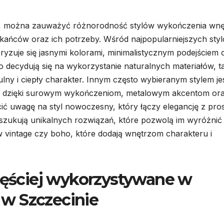
ch, można zauważyć różnorodność stylów wykończenia wnę
zkańców oraz ich potrzeby. Wśród najpopularniejszych sty
eryzuje się jasnymi kolorami, minimalistycznym podejściem 
 decydują się na wykorzystanie naturalnych materiałów, t
lny i ciepły charakter. Innym często wybieranym stylem je
ości dzięki surowym wykończeniom, metalowym akcentom or
ć uwagę na styl nowoczesny, który łączy elegancję z pros
szukują unikalnych rozwiązań, które pozwolą im wyróżnić 
ów vintage czy boho, które dodają wnętrzom charakteru i
częściej wykorzystywane w
w Szczecinie