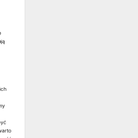
e
ją
ich
my
być
warto