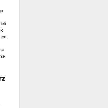
go
tali
io
ocne
esu
nie
rz
,