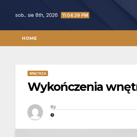
Skip
to
sob.. sie 8th, 2026
11:04:40 PM
content
HOME
WNĘTRZA
Wykończenia wnętr
By