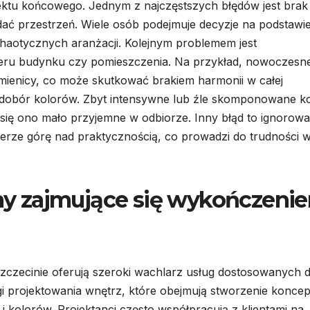
ektu końcowego. Jednym z najczęstszych błędów jest brak
ądać przestrzeń. Wiele osób podejmuje decyzje na podstawi
chaotycznych aranżacji. Kolejnym problemem jest
teru budynku czy pomieszczenia. Na przykład, nowoczesn
ienicy, co może skutkować brakiem harmonii w całej
 dobór kolorów. Zbyt intensywne lub źle skomponowane k
 się ono mało przyjemne w odbiorze. Inny błąd to ignorowa
bierze górę nad praktycznością, co prowadzi do trudności 
irmy zajmujące się wykończeni
zczecinie oferują szeroki wachlarz usług dostosowanych 
gi projektowania wnętrz, które obejmują stworzenie koncep
i kolorów. Projektanci często współpracują z klientami na