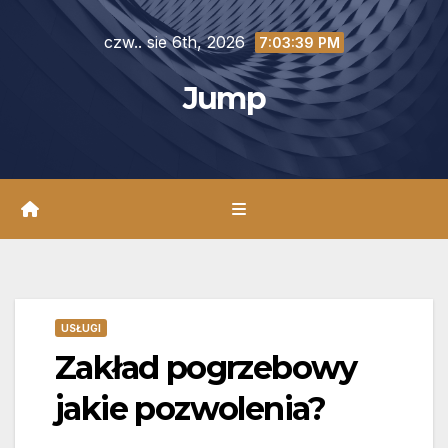
Skip
czw.. sie 6th, 2026
to
7:03:41 PM
content
Jump
USŁUGI
Zakład pogrzebowy
jakie pozwolenia?