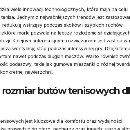
iła wiele innowacji technologicznych, które mają na celu
tenisa. Jednym z najważniejszych trendów jest zastosowa
 redukują wstrząsy podczas skoków i szybkich ruchów.
ektóre marki pozwala na lepsze rozłożenie sił działającyc
ntuzji. Kolejnym interesującym rozwiązaniem jest zastosowa
pszą wentylację stóp podczas intensywnej gry. Dzięki tem
ortem nawet podczas długich meczów. Warto również zwró
ość podeszwy, takie jak gumowe mieszanki o różnej tward
konkretnej nawierzchni.
 rozmiar butów tenisowych d
nisowych jest kluczowe dla komfortu oraz wydajności
oże prowadzić do otarć, pęcherzy oraz innych urazów stóp