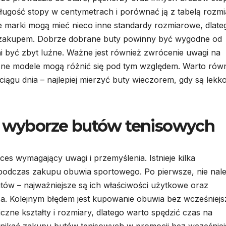
długość stopy w centymetrach i porównać ją z tabelą rozm
 marki mogą mieć nieco inne standardy rozmiarowe, dlate
d zakupem. Dobrze dobrane buty powinny być wygodne od
i być zbyt luźne. Ważne jest również zwrócenie uwagi na
żne modele mogą różnić się pod tym względem. Warto rów
iągu dnia – najlepiej mierzyć buty wieczorem, gdy są lekk
zy wyborze butów tenisowych
s wymagający uwagi i przemyślenia. Istnieje kilka
podczas zakupu obuwia sportowego. Po pierwsze, nie nal
ów – najważniejsze są ich właściwości użytkowe oraz
a. Kolejnym błędem jest kupowanie obuwia bez wcześniej
zne kształty i rozmiary, dlatego warto spędzić czas na
nikać zakupu butów tenisowych w promocji bez wcześniej