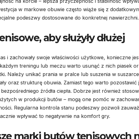
ność na korcie – lepsza przyczepność i stabilność wpływ
westycja w markowe obuwie często wiąże się z dodatkowym
specjalne podeszwy dostosowane do konkretnej nawierzchni.
enisowe, aby służyły dłużej
as i zachowały swoje właściwości użytkowe, konieczne jest
 każdym treningu lub meczu warto usunąć z nich piasek o
tki. Należy unikać prania w pralce lub suszenia w suszarce
ły oraz strukturę obuwia. Zamiast tego warto pozostawić 
bezpośredniego źródła ciepła. Dobrze jest również stoso
ów użytych w produkcji butów – mogą one pomóc w zachowa
ności. Regularna kontrola stanu podeszwy pozwoli zauwa
acznie wpływać to negatywnie na komfort gry.
jsze marki butów tenisowych 