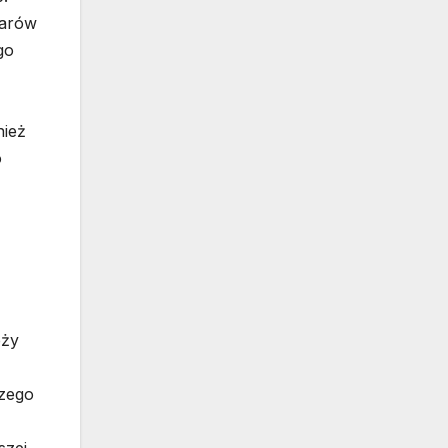
iarów
go
nież
o
eży
szego
szej