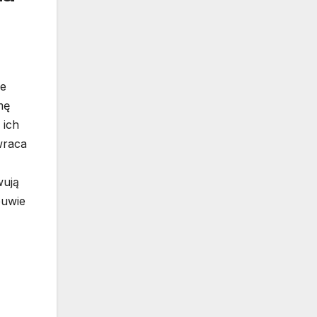
ce
mę
 ich
wraca
wują
buwie