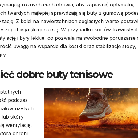
wymagają różnych cech obuwia, aby zapewnić optymalną
ach twardych najlepiej sprawdzają się buty z gumową pode
zację. Z kolei na nawierzchniach ceglastych warto postaw
y zapobiega ślizganiu się. W przypadku kortów trawiastyc
tylację i były lekkie, co pozwala na swobodne poruszanie 
ócić uwagę na wsparcie dla kostki oraz stabilizację stopy,
ry.
ieć dobre buty tenisowe
istotnych
ność podczas
eriałów użytych
i lub skóry
ą wentylację.
która chroni