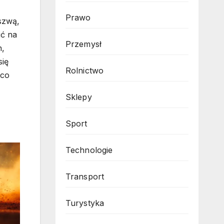
Prawo
szwą,
ić na
Przemysł
h,
się
Rolnictwo
 co
Sklepy
Sport
Technologie
Transport
Turystyka