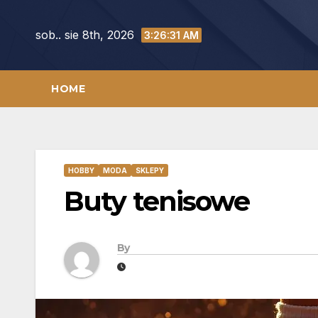
Skip
to
sob.. sie 8th, 2026
3:26:32 AM
content
HOME
HOBBY
MODA
SKLEPY
Buty tenisowe
By