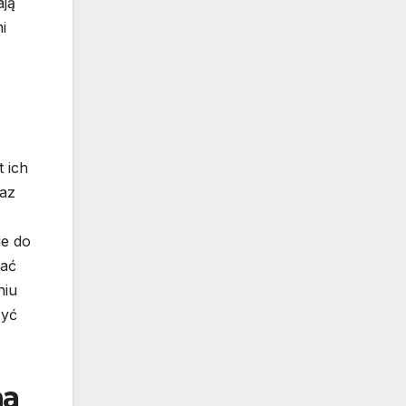
ają
i
 ich
raz
je do
wać
niu
żyć
na