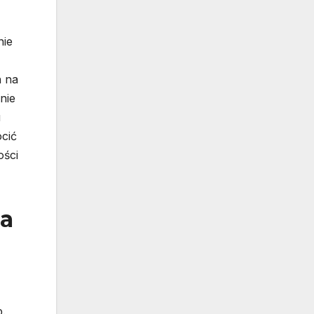
nie
h na
nie
u
cić
ości
la
.