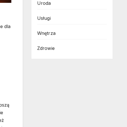
Uroda
Usługi
e dla
Wnętrza
Zdrowie
epszą
ie
eż