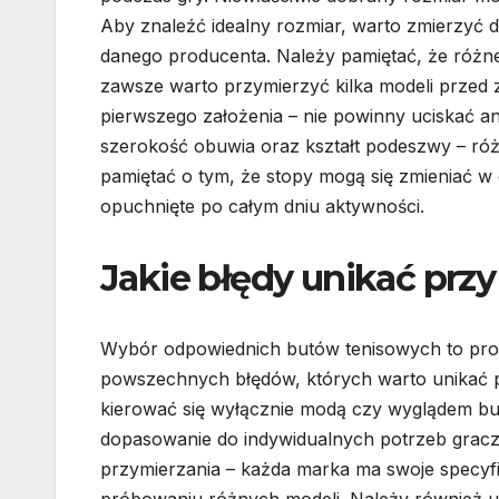
Aby znaleźć idealny rozmiar, warto zmierzyć 
danego producenta. Należy pamiętać, że różne
zawsze warto przymierzyć kilka modeli prze
pierwszego założenia – nie powinny uciskać an
szerokość obuwia oraz kształt podeszwy – ró
pamiętać o tym, że stopy mogą się zmieniać w c
opuchnięte po całym dniu aktywności.
Jakie błędy unikać pr
Wybór odpowiednich butów tenisowych to proce
powszechnych błędów, których warto unikać 
kierować się wyłącznie modą czy wyglądem but
dopasowanie do indywidualnych potrzeb gracz
przymierzania – każda marka ma swoje specyfic
próbowaniu różnych modeli. Należy również u