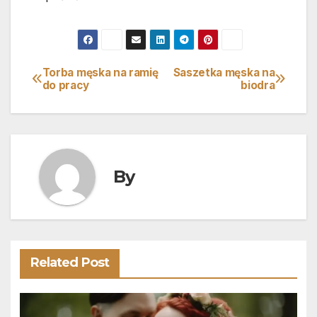
Torba męska na ramię
Saszetka męska na
Nawigacja
do pracy
biodra
wpisu
By
Related Post