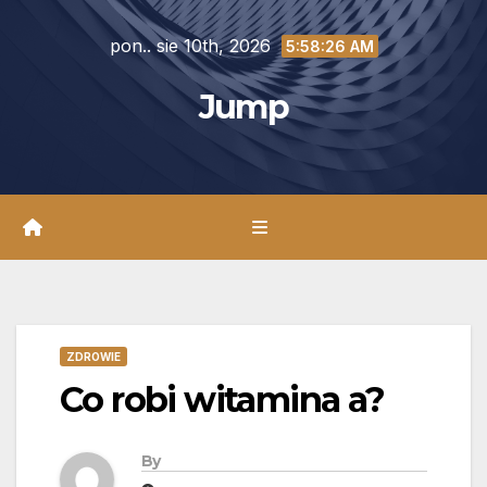
Skip
pon.. sie 10th, 2026
to
5:58:28 AM
content
Jump
ZDROWIE
Co robi witamina a?
By