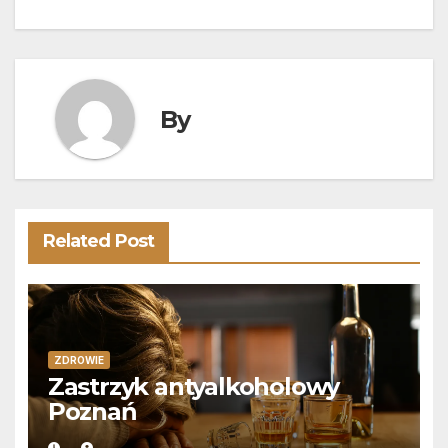
wpisu
By
Related Post
ZDROWIE
Zastrzyk antyalkoholowy
Poznań