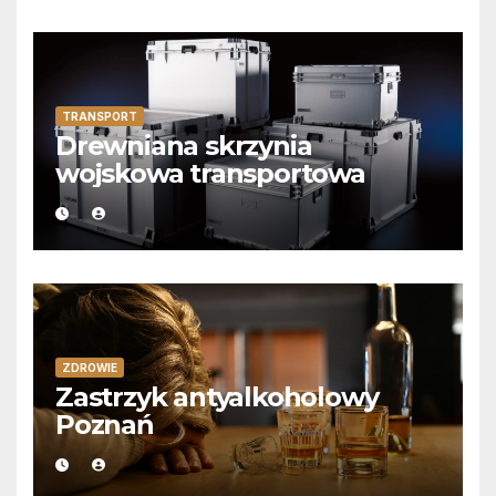
TRANSPORT
Drewniana skrzynia
wojskowa transportowa
ZDROWIE
Zastrzyk antyalkoholowy
Poznań