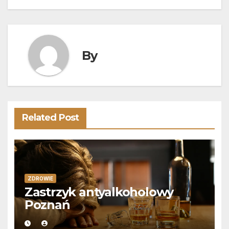
wpisu
By
Related Post
ZDROWIE
Zastrzyk antyalkoholowy
Poznań