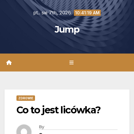
Skip
pt.. sie 7th, 2026
to
10:41:20 AM
content
Jump
ZDROWIE
Co to jest licówka?
By