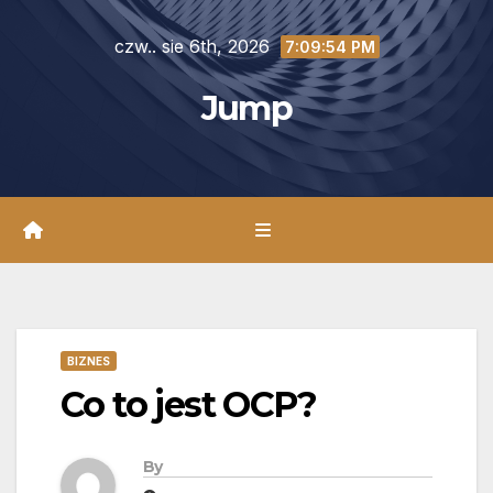
Skip
czw.. sie 6th, 2026
to
7:09:55 PM
content
Jump
BIZNES
Co to jest OCP?
By