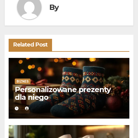
By
Related Post
BIZNES
Personalizowane prezenty
dla niego