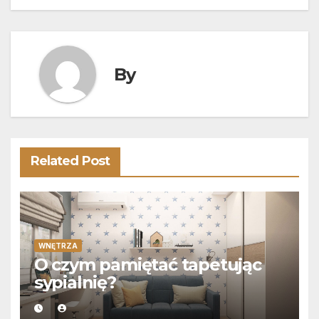
By
Related Post
WNĘTRZA
O czym pamiętać tapetując
sypialnię?