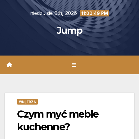
Skip
niedz.. sie 9th, 2026
to
11:00:50 PM
content
Jump
WNĘTRZA
Czym myć meble
kuchenne?