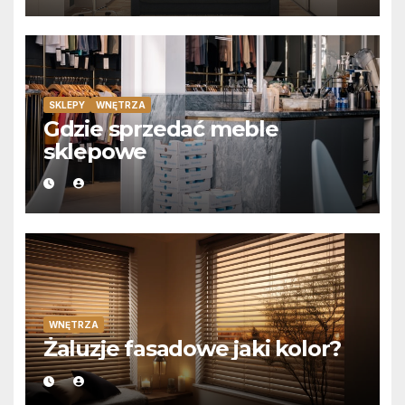
SKLEPY
WNĘTRZA
Gdzie sprzedać meble
sklepowe
WNĘTRZA
Żaluzje fasadowe jaki kolor?