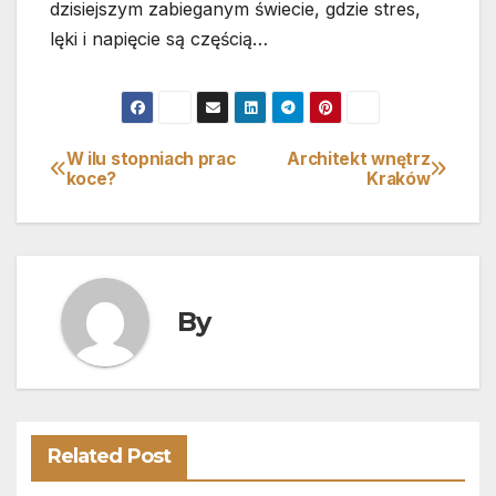
dzisiejszym zabieganym świecie, gdzie stres,
lęki i napięcie są częścią…
W ilu stopniach prac
Architekt wnętrz
Nawigacja
koce?
Kraków
wpisu
By
Related Post