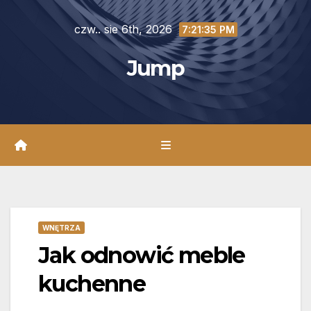
Skip
czw.. sie 6th, 2026
to
7:21:36 PM
content
Jump
WNĘTRZA
Jak odnowić meble
kuchenne