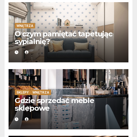
WNĘTRZA
O czym pamiętać tapetując
sypialnię?
SKLEPY
WNĘTRZA
Gdzie sprzedać meble
sklepowe