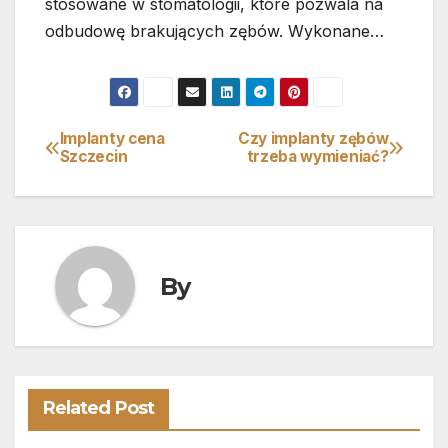
stosowane w stomatologii, które pozwala na
odbudowę brakujących zębów. Wykonane…
Implanty cena
Czy implanty zębów
Nawigacja
Szczecin
trzeba wymieniać?
wpisu
By
Related Post