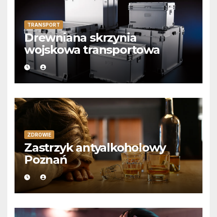
TRANSPORT
Drewniana skrzynia
wojskowa transportowa
ZDROWIE
Zastrzyk antyalkoholowy
Poznań