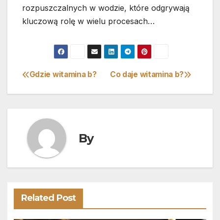
rozpuszczalnych w wodzie, które odgrywają
kluczową rolę w wielu procesach…
Gdzie witamina b?
Co daje witamina b?
Nawigacja
wpisu
By
Related Post