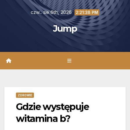
Skip
czw.. sie 6th, 2026
to
2:21:40 PM
content
Jump
ZDROWIE
Gdzie występuje
witamina b?