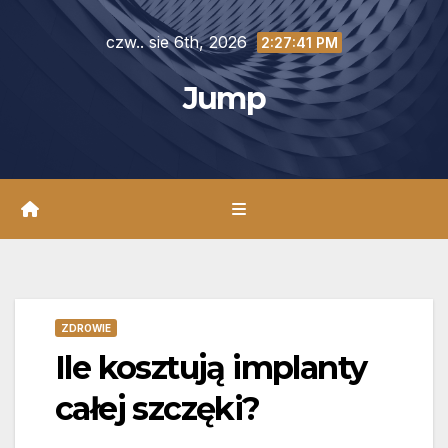
Skip
czw.. sie 6th, 2026
to
2:27:42 PM
content
Jump
ZDROWIE
Ile kosztują implanty
całej szczęki?